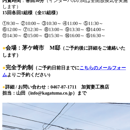
内覧時間
：
各回30分
（インターバルの間は全開放換気を実施
します）
15回各回1組様（全15組様）
①9:30～ ②10:00～ ③10:30～ ④11:00～ ⑤11:30～
⑥12:00～ ⑦12:30～ ⑧13:00～ ⑨13:30～ ⑩14:00～
⑪14:30～ ⑫15:00～ ⑬15:30～ ⑭16:00～ ⑮16:30～
●
会場：茅ケ崎市 M邸
（ご予約後に詳細をご連絡いた
します）
●
完全予約制
（ご予約日前日までに
こちらのメールフォー
ム
よりご予約ください)
●
詳細 / お問い合わせ：0467-87-1711 加賀妻工務店
担当：山田（info@kagatuma.co.jp）まで