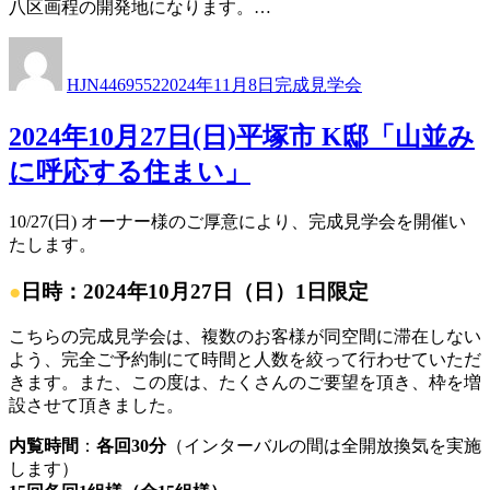
八区画程の開発地になります。…
投
投
カ
稿
稿
テ
HJN4469552
2024年11月8日
完成見学会
者
日:
ゴ
リ
2024年10月27日(日)平塚市 K邸「山並み
ー
に呼応する住まい」
10/27(日) オーナー様のご厚意により、完成見学会を開催い
たします。
●
日時：2024年10月27日（日）1日限定
こちらの完成見学会は、複数のお客様が同空間に滞在しない
よう、完全ご予約制にて時間と人数を絞って行わせていただ
きます。また、この度は、たくさんのご要望を頂き、枠を増
設させて頂きました。
内覧時間
：
各回30分
（インターバルの間は全開放換気を実施
します）