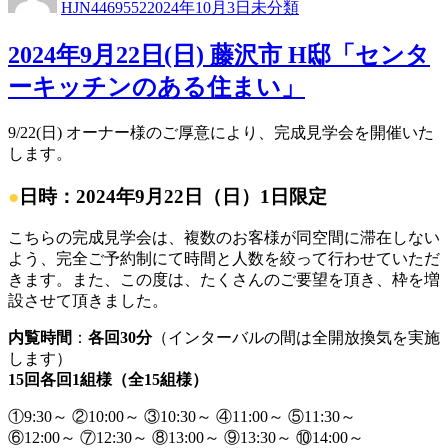
HJN4469552
2024年10月3日
未分類
者
日:
ゴ
リ
2024年9月22日(日) 藤沢市 H邸「センタ
ー
ーキッチンのある住まい」
9/22(日) オーナー様のご厚意により、完成見学会を開催いた
します。
●
日時：2024年9月22日（日）1日限定
こちらの完成見学会は、複数のお客様が同空間に滞在しない
よう、完全ご予約制にて時間と人数を絞って行わせていただ
きます。また、この度は、たくさんのご要望を頂き、枠を増
設させて頂きました。
内覧時間
：
各回30分
（インターバルの間は全開放換気を実施
します）
15回各回1組様（全15組様）
①9:30～ ②10:00～ ③10:30～ ④11:00～ ⑤11:30～
⑥12:00～ ⑦12:30～ ⑧13:00～ ⑨13:30～ ⑩14:00～