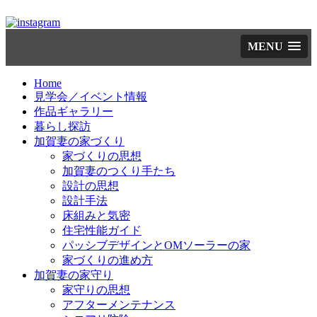
コ
MENU
ン
テ
ン
Home
ツ
見学会／イベント情報
へ
作品ギャラリー
ス
暮らし探訪
キ
加賀妻の家づくり
ッ
家づくりの思想
プ
加賀妻のつくり手たち
設計の思想
設計手法
床組みと気密
住宅性能ガイド
パッシブデザインとOMソーラーの家
家づくりの進め方
加賀妻の家守り
家守りの思想
アフターメンテナンス