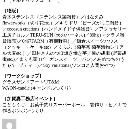
埜（ネルドリップコーヒー）
［物販］
青木ステンレス（ステンレス製雑貨）／はなえみ
flowerworks（切り花etc.）／キミドリ（ビーズがま口雑貨）
／cocosun creations（ハンドメイド子供雑貨）／アクセサリー
工房チロル／TERU-SUN (犬のハーネス)／89hg (マクラメ雑
貨販売)／0467FARM（有機野菜）／鎌倉スイーツハウス
（クッキー・ケーキetc）／くふふ（菊芋茶,菊芋漬物シリア
ル大麦etc.）／田村さんのつぼ焼き焼き芋／俺の胡椒 (野菜胡
椒etc.)／まりも家 (ビーガンスイーツ、パン)／あめつちのう
た (ハーブティー)／Soy variations (ワンコと人間おやつ)
［ワークショップ］
グラスサンドアート♡T&M
WAON-candle (キャンドルつくり)
［加賀妻工務店イベント］
こどもくじ お菓子釣りスーパーボール 箸作り・ヒノキで
作るポンポンつくり…
投
投
カ
稿
稿
テ