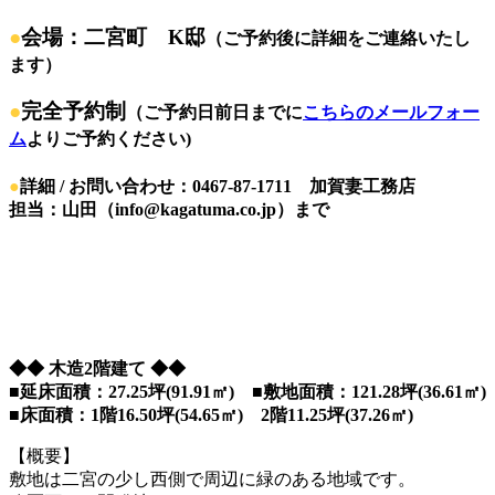
●
会場：二宮町 K邸
（ご予約後に詳細をご連絡いたし
ます）
●
完全予約制
（ご予約日前日までに
こちらのメールフォー
ム
よりご予約ください)
●
詳細 / お問い合わせ：0467-87-1711 加賀妻工務店
担当：山田（info@kagatuma.co.jp）まで
◆◆ 木造2階建て ◆◆
■延床面積：27.25坪(91.91㎡) ■敷地面積：121.28坪(36.61㎡)
■床面積：1階16.50坪(54.65㎡) 2階11.25坪(37.26㎡)
【概要】
敷地は二宮の少し西側で周辺に緑のある地域です。