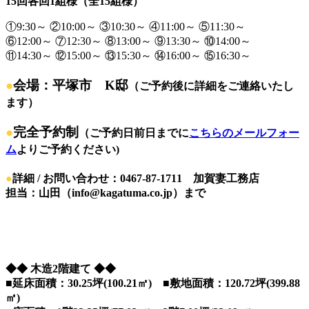
15回各回1組様（全15組様）
①9:30～ ②10:00～ ③10:30～ ④11:00～ ⑤11:30～
⑥12:00～ ⑦12:30～ ⑧13:00～ ⑨13:30～ ⑩14:00～
⑪14:30～ ⑫15:00～ ⑬15:30～ ⑭16:00～ ⑮16:30～
●
会場：平塚市 K邸
（ご予約後に詳細をご連絡いたし
ます）
●
完全予約制
（ご予約日前日までに
こちらのメールフォー
ム
よりご予約ください)
●
詳細 / お問い合わせ：0467-87-1711 加賀妻工務店
担当：山田（info@kagatuma.co.jp）まで
◆◆ 木造2階建て ◆◆
■延床面積：30.25坪(100.21㎡) ■敷地面積：120.72坪(399.88
㎡)