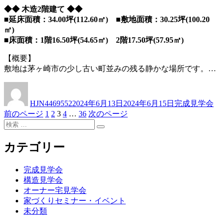
◆◆ 木造2階建て ◆◆
■延床面積：34.00坪(112.60㎡) ■敷地面積：30.25坪(100.20
㎡)
■床面積：1階16.50坪(54.65㎡) 2階17.50坪(57.95㎡)
【概要】
敷地は茅ヶ崎市の少し古い町並みの残る静かな場所です。…
投
投
カ
稿
稿
テ
HJN4469552
2024年6月13日
2024年6月15日
完成見学会
者
日:
ゴ
固
固
固
固
固
前のページ
1
2
3
4
…
36
次のページ
投
リ
検
定
定
定
定
定
ー
稿
検
索:
ペ
ペ
ペ
ペ
ペ
索
ー
ー
ー
ー
ー
カテゴリー
の
ジ
ジ
ジ
ジ
ジ
ペ
完成見学会
ー
構造見学会
オーナー宅見学会
ジ
家づくりセミナー・イベント
送
未分類