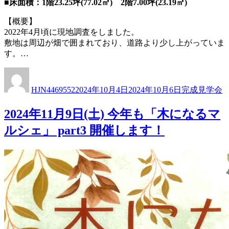
■床面積：1階23.25坪(77.02㎡) 2階7.00坪(23.19㎡)
【概要】
2022年4月頃に現地調査をしました。
敷地は周辺が畑で囲まれており、道路より少し上がっていま
す。…
投
投
カ
稿
稿
テ
HJN4469552
2024年10月4日
2024年10月6日
完成見学会
者
日:
ゴ
リ
2024年11月9日(土) 今年も「木になるマ
ー
ルシェ」 part3 開催します！