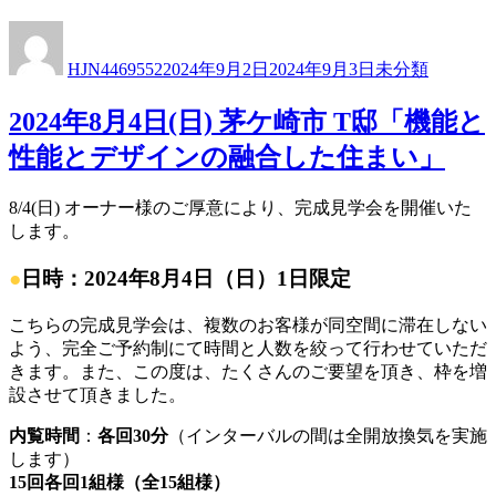
投
投
カ
稿
稿
テ
HJN4469552
2024年9月2日
2024年9月3日
未分類
者
日:
ゴ
リ
2024年8月4日(日) 茅ケ崎市 T邸「機能と
ー
性能とデザインの融合した住まい」
8/4(日) オーナー様のご厚意により、完成見学会を開催いた
します。
●
日時：2024年8月4日（日）1日限定
こちらの完成見学会は、複数のお客様が同空間に滞在しない
よう、完全ご予約制にて時間と人数を絞って行わせていただ
きます。また、この度は、たくさんのご要望を頂き、枠を増
設させて頂きました。
内覧時間
：
各回30分
（インターバルの間は全開放換気を実施
します）
15回各回1組様（全15組様）