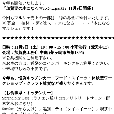
今年も開催いたします。
『加賀妻の木になるマルシェpart3』11月9日開催 !
今回もマルシェ売上の一部は、緑の募金に寄付いたします。
※ 募金 → 植林 → 芽が出て → 木になる → → →『木になる
マルシェ』です！
★★★★★★★★★★★★★★★★★★★★★★★★★★★
日時：11月9日（土）10：00～15：00 小雨決行（荒天中止）
会場：加賀妻工務店 中庭 (茅ヶ崎市矢畑1395)
※公共機関をご利用下さい。
※お車の方は、近隣のコインパーキングをご利用ください。
※来場申し込み不要です。
今年も、恒例キッチンカー・フード・スイーツ・体験型ワー
クショップ・クラフト雑貨など盛りだくさんです。
［お食事系・キッチンカー］
Sprendipity Cafe（ラチエン通り café／リトリートサロン（酵
素玄米おにぎり）
famfam（からあげ）／黒猫ロティ（タイスイーツ）／喫茶中