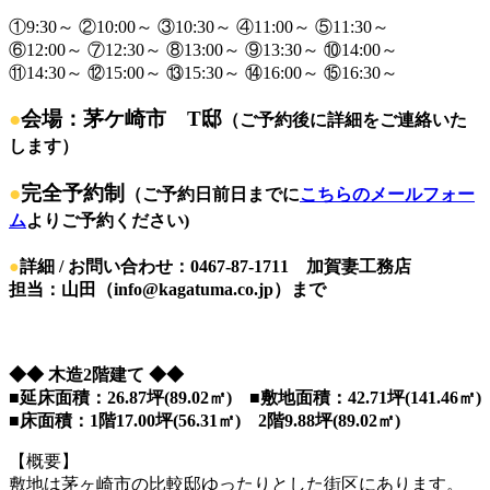
①9:30～ ②10:00～ ③10:30～ ④11:00～ ⑤11:30～
⑥12:00～ ⑦12:30～ ⑧13:00～ ⑨13:30～ ⑩14:00～
⑪14:30～ ⑫15:00～ ⑬15:30～ ⑭16:00～ ⑮16:30～
●
会場：茅ケ崎市 T邸
（ご予約後に詳細をご連絡いた
します）
●
完全予約制
（ご予約日前日までに
こちらのメールフォー
ム
よりご予約ください)
●
詳細 / お問い合わせ：0467-87-1711 加賀妻工務店
担当：山田（info@kagatuma.co.jp）まで
◆◆ 木造2階建て ◆◆
■延床面積：26.87坪(89.02㎡) ■敷地面積：42.71坪(141.46㎡)
■床面積：1階17.00坪(56.31㎡) 2階9.88坪(89.02㎡)
【概要】
敷地は茅ヶ崎市の比較邸ゆったりとした街区にあります。