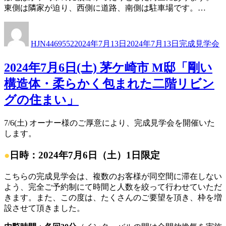
東側は隣家が迫り、西側に道路、南側は駐車場です。…
投
投
カ
稿
稿
テ
HJN4469552
2024年7月13日
2024年7月13日
完成見学会
者
日:
ゴ
リ
2024年7月6日(土) 茅ケ崎市 M邸「剛い
ー
構造体・柔らかく包まれた二階リビン
グの住まい」
7/6(土) オーナー様のご厚意により、完成見学会を開催いた
します。
●
日時：2024年7月6日（土）1日限定
こちらの完成見学会は、複数のお客様が同空間に滞在しない
よう、完全ご予約制にて時間と人数を絞って行わせていただ
きます。また、この度は、たくさんのご要望を頂き、枠を増
設させて頂きました。