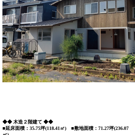
◆◆ 木造２階建て ◆◆
■延床面積：35.75坪(118.41㎡) ■敷地面積：71.27坪(236.07
㎡)