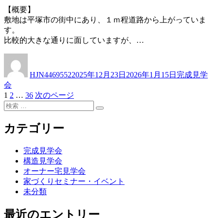
【概要】
敷地は平塚市の街中にあり、１ｍ程道路から上がっていま
す。
比較的大きな通りに面していますが、…
投
投
カ
稿
稿
テ
HJN4469552
2025年12月23日
2026年1月15日
完成見学
者
日:
ゴ
会
リ
固
固
固
1
2
…
36
次のページ
投
ー
定
検
定
定
稿
検
ペ
索:
ペ
ペ
索
ー
ー
ー
カテゴリー
の
ジ
ジ
ジ
ペ
完成見学会
ー
構造見学会
オーナー宅見学会
ジ
家づくりセミナー・イベント
送
未分類
り
最近のエントリー