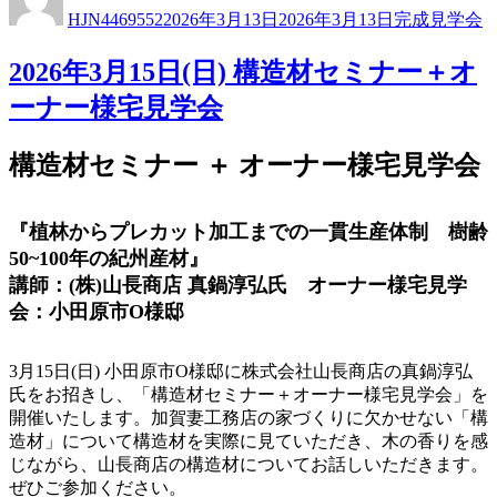
稿
稿
テ
HJN4469552
2026年3月13日
2026年3月13日
完成見学会
者
日:
ゴ
リ
2026年3月15日(日) 構造材セミナー＋オ
ー
ーナー様宅見学会
構造材セミナー ＋ オーナー様宅見学会
『植林からプレカット加工までの一貫生産体制 樹齢
50~100年の紀州産材』
講師：(株)山長商店 真鍋淳弘氏 オーナー様宅見学
会：小田原市O様邸
3月15日(日) 小田原市O様邸に株式会社山長商店の真鍋淳弘
氏をお招きし、「構造材セミナー＋オーナー様宅見学会」を
開催いたします。加賀妻工務店の家づくりに欠かせない「構
造材」について構造材を実際に見ていただき、木の香りを感
じながら、山長商店の構造材についてお話しいただきます。
ぜひご参加ください。