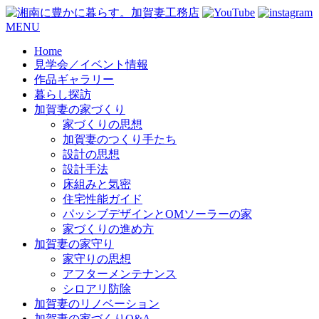
コ
MENU
ン
Home
テ
見学会／イベント情報
ン
作品ギャラリー
ツ
暮らし探訪
へ
加賀妻の家づくり
ス
家づくりの思想
キ
加賀妻のつくり手たち
ッ
設計の思想
プ
設計手法
床組みと気密
住宅性能ガイド
パッシブデザインとOMソーラーの家
家づくりの進め方
加賀妻の家守り
家守りの思想
アフターメンテナンス
シロアリ防除
加賀妻のリノベーション
加賀妻の家づくりQ&A