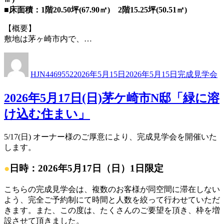
■床面積：1階20.50坪(67.90㎡) 2階15.25坪(50.51㎡)
【概要】
敷地は茅ヶ崎市内で、…
投
投
カ
稿
稿
テ
HJN4469552
2026年5月15日
2026年5月15日
完成見学会
者
日:
ゴ
リ
2026年5月17日(日)茅ケ崎市N邸「緑に溶
ー
け込む住まい」
5/17(日) オーナー様のご厚意により、完成見学会を開催いた
します。
●
日時：2026年5月17日（日）1日限定
こちらの完成見学会は、複数のお客様が同空間に滞在しない
よう、完全ご予約制にて時間と人数を絞って行わせていただ
きます。また、この度は、たくさんのご要望を頂き、枠を増
設させて頂きました。