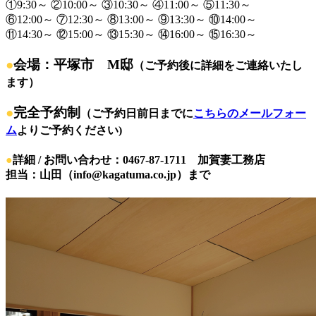
①9:30～ ②10:00～ ③10:30～ ④11:00～ ⑤11:30～
⑥12:00～ ⑦12:30～ ⑧13:00～ ⑨13:30～ ⑩14:00～
⑪14:30～ ⑫15:00～ ⑬15:30～ ⑭16:00～ ⑮16:30～
●
会場：平塚市 M邸
（ご予約後に詳細をご連絡いたし
ます）
●
完全予約制
（ご予約日前日までに
こちらのメールフォー
ム
よりご予約ください)
●
詳細 / お問い合わせ：0467-87-1711 加賀妻工務店
担当：山田（info@kagatuma.co.jp）まで