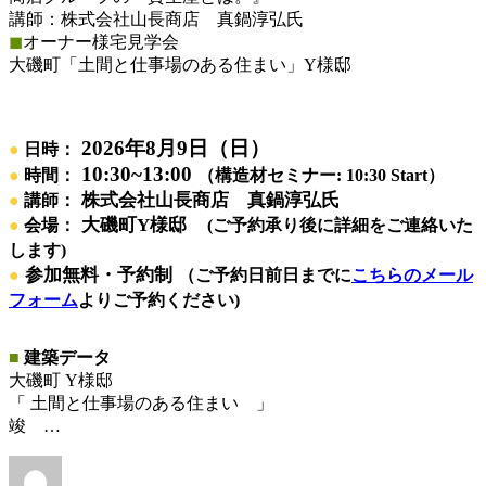
講師：株式会社山長商店 真鍋淳弘氏
◼︎
オーナー様宅見学会
大磯町「土間と仕事場のある住まい」Y様邸
2026年8月9日（日）
●
日時：
10:30~13:00
●
時間：
（構造材セミナー: 10:30 Start）
株式会社山長商店 真鍋淳弘氏
●
講師：
大磯町Y様邸
●
会場：
(ご予約承り後に詳細をご連絡いた
します)
参加無料・予約制
●
（ご予約日前日までに
こちらのメール
フォーム
よりご予約ください)
■
建築データ
大磯町 Y様邸
「 土間と仕事場のある住まい 」
竣 …
投
投
カ