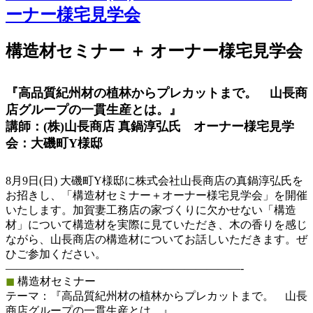
ーナー様宅見学会
構造材セミナー ＋ オーナー様宅見学会
『高品質紀州材の植林からプレカットまで。 山長商
店グループの一貫生産とは。』
講師：(株)山長商店 真鍋淳弘氏 オーナー様宅見学
会：大磯町Y様邸
8月9日(日) 大磯町Y様邸に株式会社山長商店の真鍋淳弘氏を
お招きし、「構造材セミナー＋オーナー様宅見学会」を開催
いたします。加賀妻工務店の家づくりに欠かせない「構造
材」について構造材を実際に見ていただき、木の香りを感じ
ながら、山長商店の構造材についてお話しいただきます。ぜ
ひご参加ください。
—————————————————————-
◼︎
構造材セミナー
テーマ：『高品質紀州材の植林からプレカットまで。 山長
商店グループの一貫生産とは。』