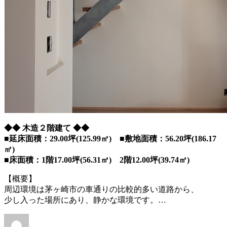
◆◆ 木造２階建て ◆◆
■延床面積：29.00坪(125.99㎡) ■敷地面積：56.20坪(186.17
㎡)
■床面積：1階17.00坪(56.31㎡) 2階12.00坪(39.74㎡)
【概要】
周辺環境は茅ヶ崎市の車通りの比較的多い道路から、
少し入った場所にあり、静かな環境です。…
投
投
カ