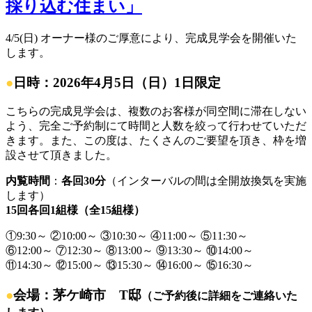
採り込む住まい」
4/5(日) オーナー様のご厚意により、完成見学会を開催いた
します。
●
日時：2026年4月5日（日）1日限定
こちらの完成見学会は、複数のお客様が同空間に滞在しない
よう、完全ご予約制にて時間と人数を絞って行わせていただ
きます。また、この度は、たくさんのご要望を頂き、枠を増
設させて頂きました。
内覧時間
：
各回30分
（インターバルの間は全開放換気を実施
します）
15回各回1組様（全15組様）
①9:30～ ②10:00～ ③10:30～ ④11:00～ ⑤11:30～
⑥12:00～ ⑦12:30～ ⑧13:00～ ⑨13:30～ ⑩14:00～
⑪14:30～ ⑫15:00～ ⑬15:30～ ⑭16:00～ ⑮16:30～
●
会場：茅ケ崎市 T邸
（ご予約後に詳細をご連絡いた