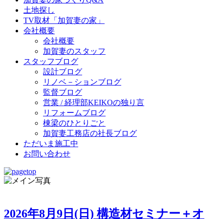
土地探し
TV取材「加賀妻の家」
会社概要
会社概要
加賀妻のスタッフ
スタッフブログ
設計ブログ
リノベ－ションブログ
監督ブログ
営業 / 経理部KEIKOの独り言
リフォームブログ
棟梁のひとりごと
加賀妻工務店の社長ブログ
ただいま施工中
お問い合わせ
2026年8月9日(日) 構造材セミナー＋オ