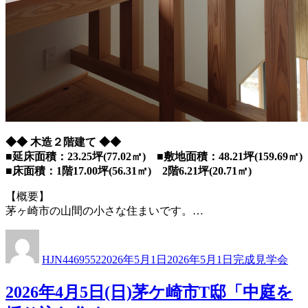
◆◆ 木造２階建て ◆◆
■延床面積：23.25坪(77.02㎡) ■敷地面積：48.21坪(159.69㎡)
■床面積：1階17.00坪(56.31㎡) 2階6.21坪(20.71㎡)
【概要】
茅ヶ崎市の山間の小さな住まいです。…
投
投
カ
稿
稿
テ
HJN4469552
2026年5月1日
2026年5月1日
完成見学会
者
日:
ゴ
リ
2026年4月5日(日)茅ケ崎市T邸「中庭を
ー