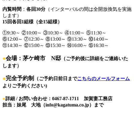
内覧時間
：
各回30分
（インターバルの間は全開放換気を実施
します）
15回各回1組様（全15組様）
①9:30～ ②10:00～ ③10:30～ ④11:00～ ⑤11:30～
⑥12:00～ ⑦12:30～ ⑧13:00～ ⑨13:30～ ⑩14:00～
⑪14:30～ ⑫15:00～ ⑬15:30～ ⑭16:00～ ⑮16:30～
●
会場：茅ケ崎市 N邸
（ご予約後に詳細をご連絡いた
します）
●
完全予約制
（ご予約日前日まで
こちらのメールフォーム
よりご予約ください)
●
詳細 / お問い合わせ：0467-87-1711 加賀妻工務店
担当：妹尾 大地（info@kagatuma.co.jp）まで