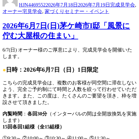
稿
稿
テ
HJN4469552
2026年7月18日
2026年7月19日
完成見学会
,
者
日:
ゴ
オーナー宅見学会
,
家づくりセミナー・イベント
リ
ー
2026年6月7日(日)茅ケ崎市I邸「風景に
佇む大屋根の住まい」
6/7(日) オーナー様のご厚意により、完成見学会を開催いた
します。
●
日時：2026年6月7日（日）1日限定
こちらの完成見学会は、複数のお客様が同空間に滞在しない
よう、完全ご予約制にて時間と人数を絞って行わせていただ
きます。また、この度は、たくさんのご要望を頂き、枠を増
設させて頂きました。
内覧時間
：
各回30分
（インターバルの間は全開放換気を実施
します）
15回各回1組様（全15組様）
①9:30～ ②10:00～ ③10:30～ ④11:00～ ⑤11:30～