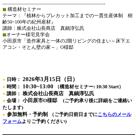
—————————————————————-
◼︎
構造材セミナー
テーマ：『植林からプレカット加工までの一貫生産体制 樹
齢50~100年の紀州産材』
講師：株式会社山長商店 真鍋淳弘氏
◼︎
オーナー様宅見学会
小田原市「造作家具と一体の2階リビングの住まい～床下エ
アコン・そとん壁の家～」O様邸
2026年3月15日（日）
●
日時：
10:30~13:00
●
時間：
（構造材セミナー: 10:30 Start）
株式会社山長商店 真鍋淳弘氏
●
講師：
小田原市O様邸
●
会場：
(ご予約承り後に詳細をご連絡い
たします)
参加無料・予約制
●
（ご予約日前日までに
こちらのメール
フォーム
よりご予約ください)