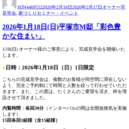
稿
稿
テ
HJN4469552
2026年2月16日
2026年2月17日
オーナー宅
者
日:
ゴ
見学会
,
家づくりセミナー・イベント
リ
ー
2026年1月18日(日)平塚市M邸「彩色豊
かな住まい」
1/18(日) オーナー様のご厚意により、完成見学会を開催いた
します。
●
日時：2026年1月18日（日）1日限定
こちらの完成見学会は、複数のお客様が同空間に滞在しない
よう、完全ご予約制にて時間と人数を絞って行わせていただ
きます。また、この度は、たくさんのご要望を頂き、枠を増
設させて頂きました。
内覧時間
：
各回30分
（インターバルの間は全開放換気を実施
します）
15回各回1組様（全15組様）