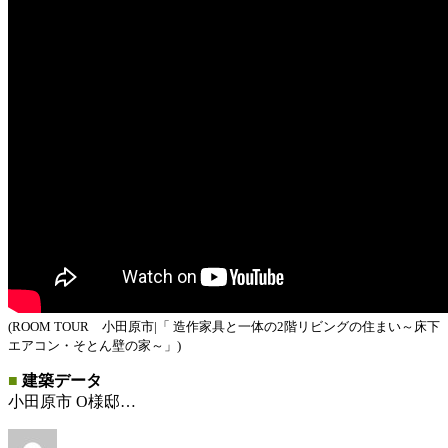
(ROOM TOUR 小田原市|「 造作家具と一体の2階リビングの住まい～床下
エアコン・そとん壁の家～」)
■
建築データ
小田原市 O様邸…
投
投
カ