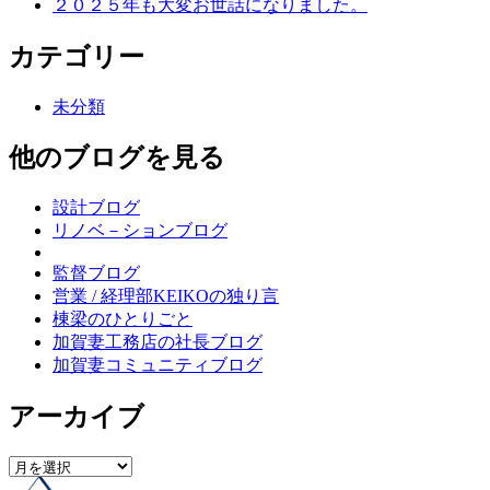
２０２５年も大変お世話になりました。
ョ
ン
カテゴリー
未分類
他のブログを見る
設計ブログ
リノベ－ションブログ
監督ブログ
営業 / 経理部KEIKOの独り言
棟梁のひとりごと
加賀妻工務店の社長ブログ
加賀妻コミュニティブログ
アーカイブ
ア
ー