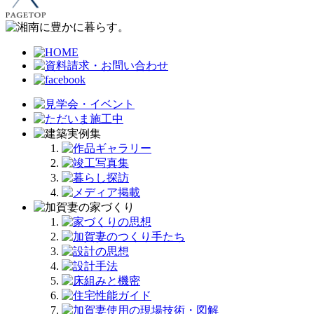
カ
イ
ブ