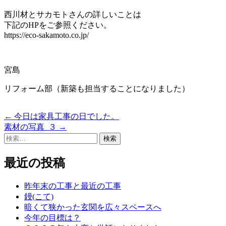
西川材とサカモトさんの詳しいことは
下記のHPをご参照ください。
https://eco-sakamoto.co.jp/
宮島
リフォーム部（新築も担当することになりました）
←
今日は家具工事の日でした。
投
素材の写真_３
→
稿
検
索:
ナ
最近の投稿
ビ
ゲ
昨年末の工事と最近の工事
鏝(こて)
ー
暗くて狭かった玄関を広々スペースへ
シ
今年の目標は？