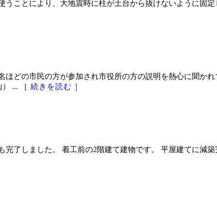
使うことにより、大地震時に柱が土台から抜けないように固定し
0名ほどの市民の方が参加され市役所の方の説明を熱心に聞かれ
 ...
［ 続きを読む ］
完了しました。 着工前の2階建て建物です。 平屋建てに減築完