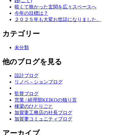
鏝(こて)
ー
暗くて狭かった玄関を広々スペースへ
シ
今年の目標は？
２０２５年も大変お世話になりました。
ョ
ン
カテゴリー
未分類
他のブログを見る
設計ブログ
リノベ－ションブログ
監督ブログ
営業 / 経理部KEIKOの独り言
棟梁のひとりごと
加賀妻工務店の社長ブログ
加賀妻コミュニティブログ
アーカイブ