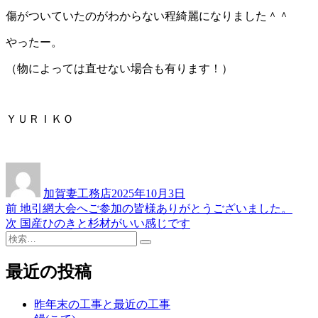
傷がついていたのがわからない程綺麗になりました＾＾
やったー。
（物によっては直せない場合も有ります！）
ＹＵＲＩＫＯ
投
投
稿
稿
加賀妻工務店
2025年10月3日
者
日:
前
前
地引網大会へご参加の皆様ありがとうございました。
投
の
次
次
国産ひのきと杉材がいい感じです
稿
検
投
の
検
索:
稿:
投
ナ
索
稿:
最近の投稿
ビ
ゲ
昨年末の工事と最近の工事