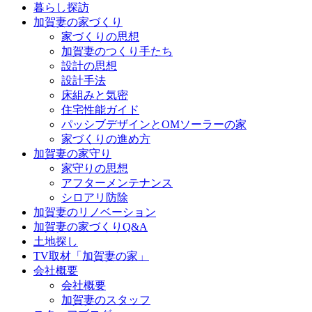
暮らし探訪
ン
加賀妻の家づくり
ツ
家づくりの思想
へ
加賀妻のつくり手たち
ス
設計の思想
キ
設計手法
ッ
床組みと気密
プ
住宅性能ガイド
パッシブデザインとOMソーラーの家
家づくりの進め方
加賀妻の家守り
家守りの思想
アフターメンテナンス
シロアリ防除
加賀妻のリノベーション
加賀妻の家づくりQ&A
土地探し
TV取材「加賀妻の家」
会社概要
会社概要
加賀妻のスタッフ