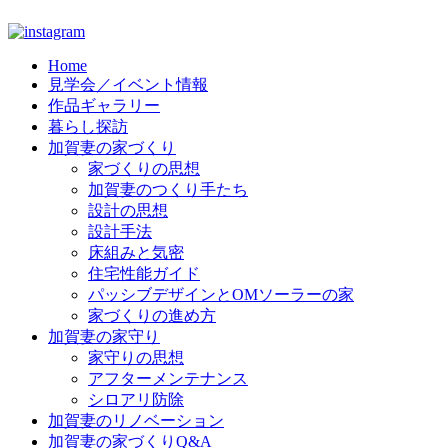
コ
Home
見学会／イベント情報
ン
作品ギャラリー
テ
暮らし探訪
ン
加賀妻の家づくり
ツ
家づくりの思想
へ
加賀妻のつくり手たち
ス
設計の思想
キ
設計手法
ッ
床組みと気密
プ
住宅性能ガイド
パッシブデザインとOMソーラーの家
家づくりの進め方
加賀妻の家守り
家守りの思想
アフターメンテナンス
シロアリ防除
加賀妻のリノベーション
加賀妻の家づくりQ&A