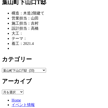
ジ
ジ
ジ
葉山町下山口T邸
ナ
構造：木造2階建て
ビ
営業担当：山田
ゲ
施工担当：吉村
設計担当：高橋
ー
大工：
シ
テーマ：
着工：2021.4
ョ
ン
カテゴリー
カ
テ
アーカイブ
ゴ
リ
ー
ア
ー
Home
カ
イベント情報
イ