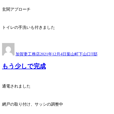
玄関アプローチ
トイレの手洗いも付きました
投
投
カ
稿
稿
テ
加賀妻工務店
2021年12月4日
葉山町下山口T邸
者
日:
ゴ
リ
もう少しで完成
ー
通電されました
網戸の取り付け、サッシの調整中