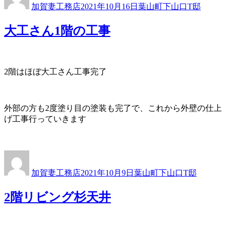
加賀妻工務店
2021年10月16日
葉山町下山口T邸
者
日:
ゴ
リ
大工さん1階の工事
ー
2階はほぼ大工さん工事完了
外部の方も2度塗り目の塗装も完了で、これから外壁の仕上
げ工事行っていきます
投
投
カ
稿
稿
テ
加賀妻工務店
2021年10月9日
葉山町下山口T邸
者
日:
ゴ
リ
2階リビング杉天井
ー