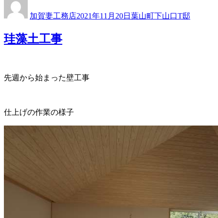
稿
稿
テ
加賀妻工務店
2021年11月20日
葉山町下山口T邸
者
日:
ゴ
リ
珪藻土工事
ー
先週から始まった壁工事
仕上げの作業の様子