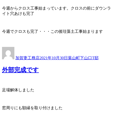
今週からクロス工事始まっています。クロスの前にダウンラ
イト穴あけも完了
今週でクロスも完了・・・この後珪藻土工事始まります
投
投
カ
稿
稿
テ
加賀妻工務店
2021年10月30日
葉山町下山口T邸
者
日:
ゴ
リ
外部完成です
ー
足場解体しました
窓周りにも額縁を取り付けました