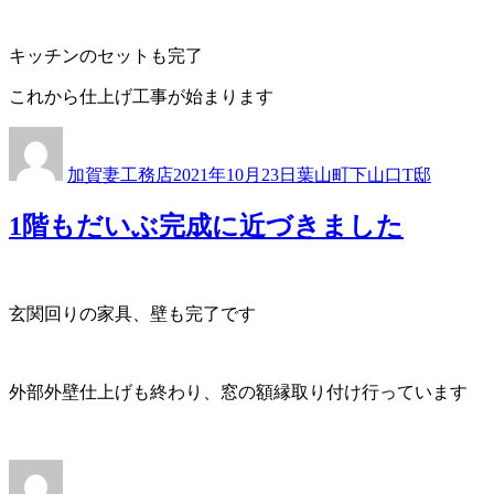
キッチンのセットも完了
これから仕上げ工事が始まります
投
投
カ
稿
稿
テ
加賀妻工務店
2021年10月23日
葉山町下山口T邸
者
日:
ゴ
リ
1階もだいぶ完成に近づきました
ー
玄関回りの家具、壁も完了です
外部外壁仕上げも終わり、窓の額縁取り付け行っています
投
投
カ
稿
稿
テ