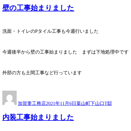
リ
壁の工事始まりました
ー
洗面・トイレのPタイル工事も今週行いました
今週後半から壁の工事始まりました まずは下地処理中です
外部の方も土間工事など行っています
投
投
カ
稿
稿
テ
加賀妻工務店
2021年11月6日
葉山町下山口T邸
者
日:
ゴ
リ
内装工事始まりました
ー