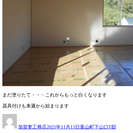
まだ塗りたて・・・これからもっと白くなります
器具付けも来週から始まります
投
投
カ
稿
稿
テ
加賀妻工務店
2021年11月13日
葉山町下山口T邸
者
日:
ゴ