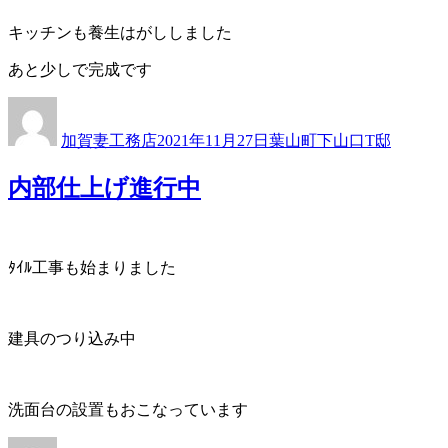
キッチンも養生はがししました
あと少しで完成です
投
投
カ
稿
稿
テ
加賀妻工務店
2021年11月27日
葉山町下山口T邸
者
日:
ゴ
リ
内部仕上げ進行中
ー
ﾀｲﾙ工事も始まりました
建具のつり込み中
洗面台の設置もおこなっています
投
投
カ