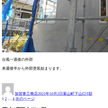
台風一過後の外部
来週後半から外部塗装始まります。
投
投
カ
稿
稿
テ
加賀妻工務店
2021年10月2日
葉山町下山口T邸
者
日:
ゴ
ペ
ペ
ペ
1
2
…
4
次のページ
投
リ
ー
ー
ー
ー
稿