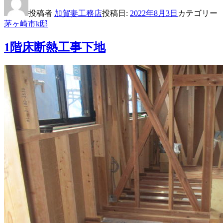
投稿者
加賀妻工務店
投稿日:
2022年8月3日
カテゴリー
茅ヶ崎市k邸
1階床断熱工事下地