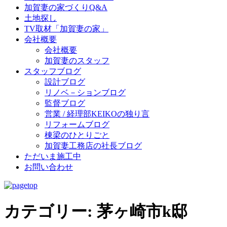
加賀妻の家づくりQ&A
土地探し
TV取材「加賀妻の家」
会社概要
会社概要
加賀妻のスタッフ
スタッフブログ
設計ブログ
リノベ－ションブログ
監督ブログ
営業 / 経理部KEIKOの独り言
リフォームブログ
棟梁のひとりごと
加賀妻工務店の社長ブログ
ただいま施工中
お問い合わせ
カテゴリー:
茅ヶ崎市k邸