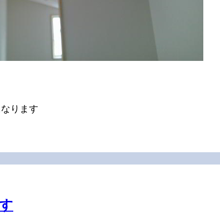
になります
す