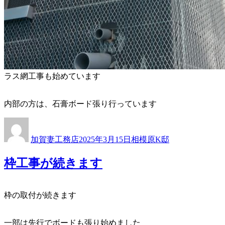
ラス網工事も始めています
内部の方は、石膏ボード張り行っています
投
投
カ
稿
稿
テ
加賀妻工務店
2025年3月15日
相模原K邸
者
日:
ゴ
リ
枠工事が続きます
ー
枠の取付が続きます
一部は先行でボードも張り始めました