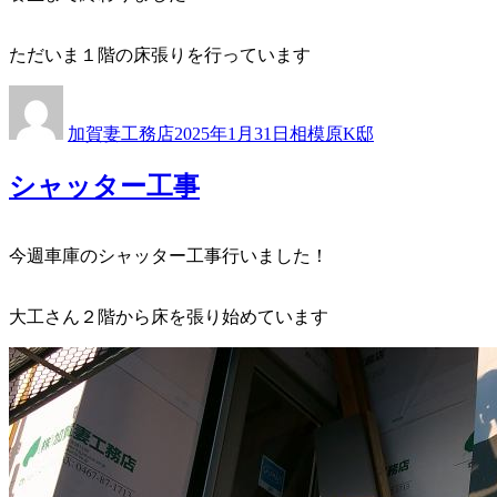
ただいま１階の床張りを行っています
投
投
カ
稿
稿
テ
加賀妻工務店
2025年1月31日
相模原K邸
者
日:
ゴ
リ
シャッター工事
ー
今週車庫のシャッター工事行いました！
大工さん２階から床を張り始めています