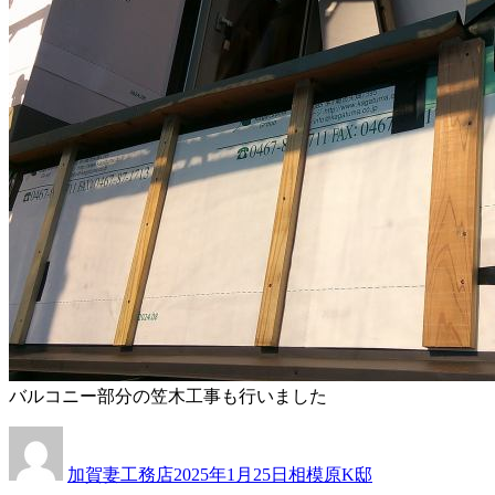
バルコニー部分の笠木工事も行いました
投
投
カ
稿
稿
テ
加賀妻工務店
2025年1月25日
相模原K邸
者
日:
ゴ