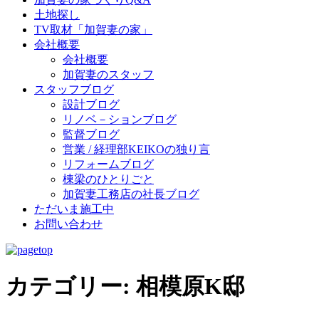
土地探し
TV取材「加賀妻の家」
会社概要
会社概要
加賀妻のスタッフ
スタッフブログ
設計ブログ
リノベ－ションブログ
監督ブログ
営業 / 経理部KEIKOの独り言
リフォームブログ
棟梁のひとりごと
加賀妻工務店の社長ブログ
ただいま施工中
お問い合わせ
カテゴリー:
相模原K邸