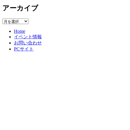
テ
アーカイブ
ゴ
リ
ー
ア
ー
Home
カ
イベント情報
イ
お問い合わせ
ブ
PCサイト