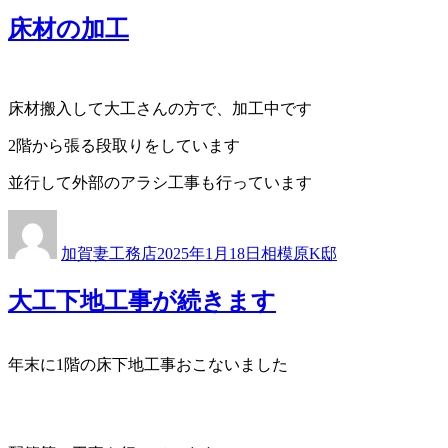
リ
床材の加工
ー
床材搬入して大工さんの方で、加工中です
2階から張る段取りをしています
並行して外部のアラシ工事も行っています
投
投
カ
稿
稿
テ
加賀妻工務店
2025年1月18日
相模原K邸
者
日:
ゴ
リ
大工下地工事が続きます
ー
年末に1階の床下地工事おこないました