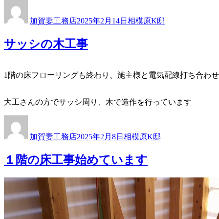
投
投
カ
稿
稿
テ
加賀妻工務店
2025年2月14日
相模原K邸
者
日:
ゴ
リ
サッシの木工事
ー
1階の床フローリングも終わり、施主様と電気配線打ち合わ
大工さんの方でサッシ周り、木で造作を行っています
投
投
カ
稿
稿
テ
加賀妻工務店
2025年2月8日
相模原K邸
者
日:
ゴ
リ
１階の床工事始めています
ー