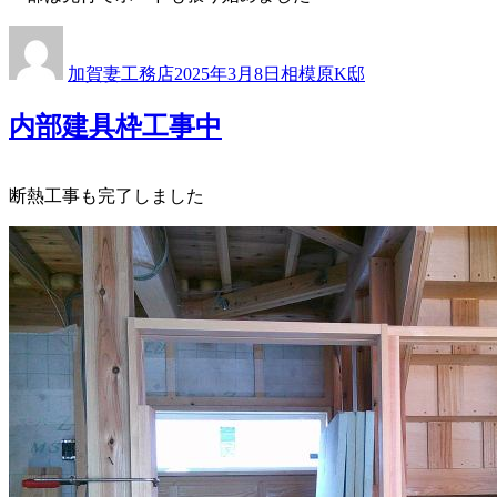
投
投
カ
稿
稿
テ
加賀妻工務店
2025年3月8日
相模原K邸
者
日:
ゴ
リ
内部建具枠工事中
ー
断熱工事も完了しました