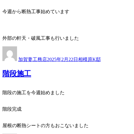
今週から断熱工事始めています
外部の軒天・破風工事も行いました
投
投
カ
稿
稿
テ
加賀妻工務店
2025年2月22日
相模原K邸
者
日:
ゴ
リ
階段施工
ー
階段の施工を今週始めました
階段完成
屋根の断熱シートの方もおこないました