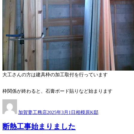
大工さんの方は建具枠の加工取付を行っています
枠関係が終わると、石膏ボード貼りなど始まります
投
投
カ
稿
稿
テ
加賀妻工務店
2025年3月1日
相模原K邸
者
日:
ゴ
リ
断熱工事始まりました
ー