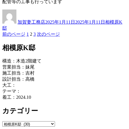
配管等の工事も行っています
投
投
カ
稿
稿
テ
加賀妻工務店
2025年1月11日
2025年1月11日
相模原K
者
日:
ゴ
邸
リ
ペ
ペ
ペ
前のページ
1
2
3
次のページ
投
ー
ー
ー
ー
稿
ジ
ジ
ジ
相模原K邸
ナ
構造：木造2階建て
ビ
営業担当：妹尾
ゲ
施工担当：吉村
設計担当：高橋
ー
大工：
シ
テーマ：
着工：2024.10
ョ
ン
カテゴリー
カ