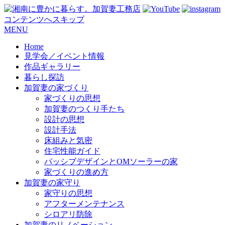
コンテンツへスキップ
MENU
Home
見学会／イベント情報
作品ギャラリー
暮らし探訪
加賀妻の家づくり
家づくりの思想
加賀妻のつくり手たち
設計の思想
設計手法
床組みと気密
住宅性能ガイド
パッシブデザインとOMソーラーの家
家づくりの進め方
加賀妻の家守り
家守りの思想
アフターメンテナンス
シロアリ防除
加賀妻のリノベーション