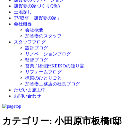
加賀妻の家づくりQ&A
土地探し
TV取材「加賀妻の家」
会社概要
会社概要
加賀妻のスタッフ
スタッフブログ
設計ブログ
リノベ－ションブログ
監督ブログ
営業 / 経理部KEIKOの独り言
リフォームブログ
棟梁のひとりごと
加賀妻工務店の社長ブログ
ただいま施工中
お問い合わせ
カテゴリー:
小田原市板橋f邸