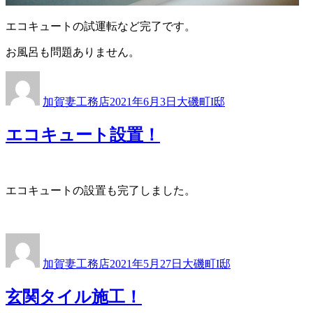
エコキュートの試運転など完了です。
お風呂も問題ありません。
投
投
カ
稿
稿
テ
加賀妻工務店
2021年6月3日
大磯町I邸
者
日:
ゴ
リ
エコキュート設置！
ー
エコキュートの設置も完了しました。
投
投
カ
稿
稿
テ
加賀妻工務店
2021年5月27日
大磯町I邸
者
日:
ゴ
リ
玄関タイル施工！
ー