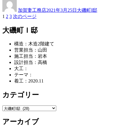
稿
稿
テ
加賀妻工務店
2021年3月25日
大磯町I邸
者
日:
ゴ
ペ
ペ
ペ
1
2
3
次のページ
投
リ
ー
ー
ー
ー
稿
ジ
ジ
ジ
大磯町Ｉ邸
ナ
構造：木造2階建て
ビ
営業担当：山田
ゲ
施工担当：岩本
設計担当：高橋
ー
大工：
シ
テーマ：
着工：2020.11
ョ
ン
カテゴリー
カ
テ
アーカイブ
ゴ
リ