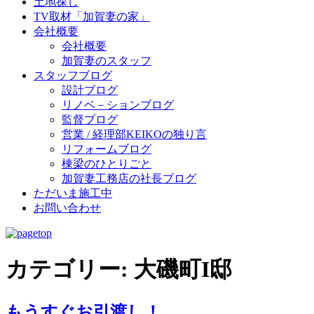
土地探し
TV取材「加賀妻の家」
会社概要
会社概要
加賀妻のスタッフ
スタッフブログ
設計ブログ
リノベ－ションブログ
監督ブログ
営業 / 経理部KEIKOの独り言
リフォームブログ
棟梁のひとりごと
加賀妻工務店の社長ブログ
ただいま施工中
お問い合わせ
カテゴリー:
大磯町I邸
もうすぐお引渡し！