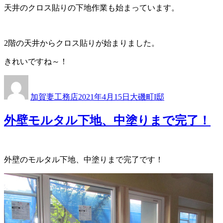
天井のクロス貼りの下地作業も始まっています。
2階の天井からクロス貼りが始まりました。
きれいですね～！
投
投
カ
稿
稿
テ
加賀妻工務店
2021年4月15日
大磯町I邸
者
日:
ゴ
リ
外壁モルタル下地、中塗りまで完了！
ー
外壁のモルタル下地、中塗りまで完了です！