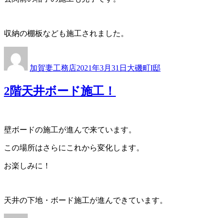
収納の棚板なども施工されました。
投
投
カ
稿
稿
テ
加賀妻工務店
2021年3月31日
大磯町I邸
者
日:
ゴ
リ
2階天井ボード施工！
ー
壁ボードの施工が進んで来ています。
この場所はさらにこれから変化します。
お楽しみに！
天井の下地・ボード施工が進んできています。
投
投
カ