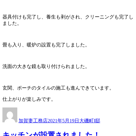
器具付けも完了し、養生も剥がされ、クリーニングも完了し
ました。
畳も入り、暖炉の設置も完了しました。
洗面の大きな鏡も取り付けられました。
玄関、ポーチのタイルの施工も進んできています。
仕上がりが楽しみです。
投
投
カ
稿
稿
テ
加賀妻工務店
2021年5月19日
大磯町I邸
者
日:
ゴ
リ
キッチンが設置されました！
ー