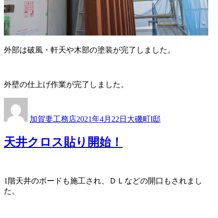
外部は破風・軒天や木部の塗装が完了しました。
外壁の仕上げ作業が完了しました。
投
投
カ
稿
稿
テ
加賀妻工務店
2021年4月22日
大磯町I邸
者
日:
ゴ
リ
天井クロス貼り開始！
ー
1階天井のボードも施工され、ＤＬなどの開口もされまし
た。