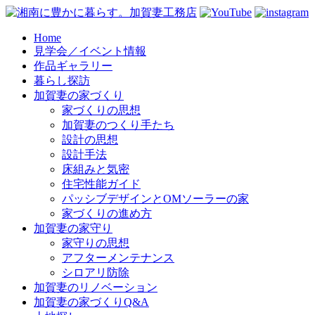
コ
Home
見学会／イベント情報
ン
作品ギャラリー
テ
暮らし探訪
ン
加賀妻の家づくり
ツ
家づくりの思想
へ
加賀妻のつくり手たち
ス
設計の思想
キ
設計手法
ッ
床組みと気密
プ
住宅性能ガイド
パッシブデザインとOMソーラーの家
家づくりの進め方
加賀妻の家守り
家守りの思想
アフターメンテナンス
シロアリ防除
加賀妻のリノベーション
加賀妻の家づくりQ&A