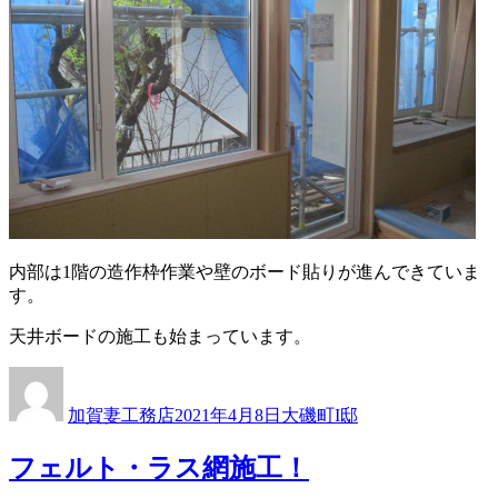
内部は1階の造作枠作業や壁のボード貼りが進んできていま
す。
天井ボードの施工も始まっています。
投
投
カ
稿
稿
テ
加賀妻工務店
2021年4月8日
大磯町I邸
者
日:
ゴ
リ
フェルト・ラス網施工！
ー