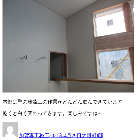
内部は壁の珪藻土の作業がどんどん進んできています。
乾くと白く変わってきます。楽しみですね～！
投
投
カ
稿
稿
テ
加賀妻工務店
2021年4月29日
大磯町I邸
者
日:
ゴ