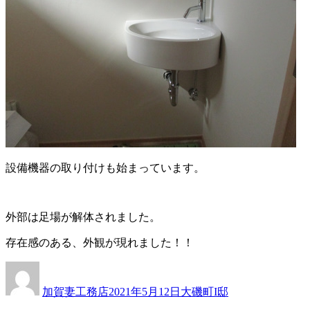
設備機器の取り付けも始まっています。
外部は足場が解体されました。
存在感のある、外観が現れました！！
投
投
カ
稿
稿
テ
加賀妻工務店
2021年5月12日
大磯町I邸
者
日:
ゴ