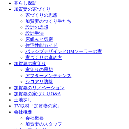
暮らし探訪
ン
加賀妻の家づくり
ツ
家づくりの思想
へ
加賀妻のつくり手たち
ス
設計の思想
キ
設計手法
ッ
床組みと気密
プ
住宅性能ガイド
パッシブデザインとOMソーラーの家
家づくりの進め方
加賀妻の家守り
家守りの思想
アフターメンテナンス
シロアリ防除
加賀妻のリノベーション
加賀妻の家づくりQ&A
土地探し
TV取材「加賀妻の家」
会社概要
会社概要
加賀妻のスタッフ