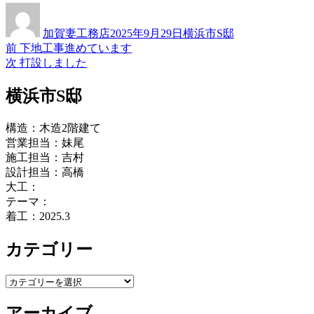
投
投
カ
稿
稿
テ
加賀妻工務店
2025年9月29日
横浜市S邸
者
日:
ゴ
過
前
下地工事進めています
投
リ
去
次
次
打設しました
ー
稿
の
の
投
投
横浜市S邸
ナ
稿:
稿:
ビ
構造：木造2階建て
ゲ
営業担当：妹尾
施工担当：吉村
ー
設計担当：高橋
シ
大工：
テーマ：
ョ
着工：2025.3
ン
カテゴリー
カ
テ
アーカイブ
ゴ