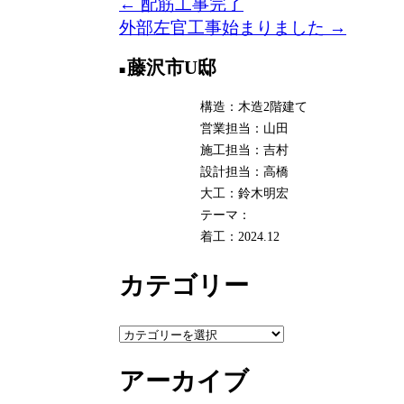
投
←
配筋工事完了
外部左官工事始まりました
→
稿
藤沢市U邸
ナ
ビ
構造：木造2階建て
営業担当：山田
ゲ
施工担当：吉村
設計担当：高橋
ー
大工：鈴木明宏
シ
テーマ：
着工：2024.12
ョ
ン
カテゴリー
カ
テ
アーカイブ
ゴ