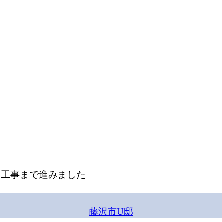
外構工事開始しています
ト工事まで進みました
藤沢市U邸