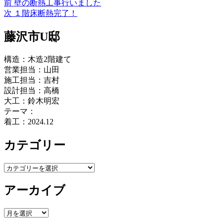
過
前
壁の断熱工事行いました
投
リ
去
次
次
１階床断熱完了！
ー
稿
の
の
投
投
藤沢市U邸
ナ
稿:
稿:
ビ
構造：木造2階建て
ゲ
営業担当：山田
施工担当：吉村
ー
設計担当：高橋
シ
大工：鈴木明宏
テーマ：
ョ
着工：2024.12
ン
カテゴリー
カ
テ
アーカイブ
ゴ
リ
ー
ア