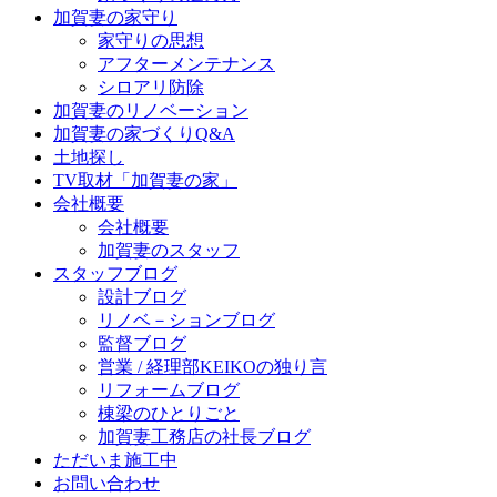
加賀妻の家守り
家守りの思想
アフターメンテナンス
シロアリ防除
加賀妻のリノベーション
加賀妻の家づくりQ&A
土地探し
TV取材「加賀妻の家」
会社概要
会社概要
加賀妻のスタッフ
スタッフブログ
設計ブログ
リノベ－ションブログ
監督ブログ
営業 / 経理部KEIKOの独り言
リフォームブログ
棟梁のひとりごと
加賀妻工務店の社長ブログ
ただいま施工中
お問い合わせ