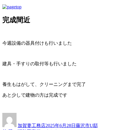
完成間近
今週設備の器具付けも行いました
建具・手すりの取付等も行いました
養生もはがして、クリーニングまで完了
あと少しで建物の方は完成です
投
投
カ
稿
稿
テ
加賀妻工務店
2025年6月28日
藤沢市U邸
者
日:
ゴ