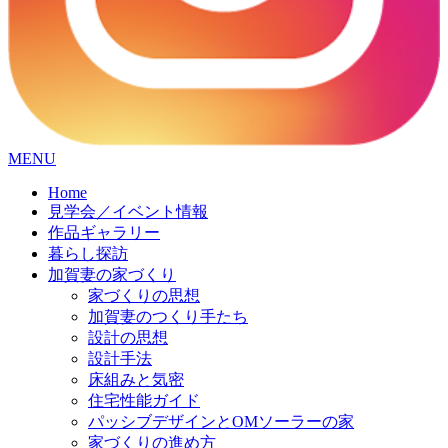
コ
MENU
ン
Home
テ
見学会／イベント情報
ン
作品ギャラリー
ツ
暮らし探訪
へ
加賀妻の家づくり
ス
家づくりの思想
キ
加賀妻のつくり手たち
ッ
設計の思想
プ
設計手法
床組みと気密
住宅性能ガイド
パッシブデザインとOMソーラーの家
家づくりの進め方