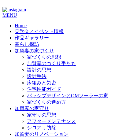
コ
MENU
ン
Home
テ
見学会／イベント情報
ン
作品ギャラリー
ツ
暮らし探訪
へ
加賀妻の家づくり
ス
家づくりの思想
キ
加賀妻のつくり手たち
ッ
設計の思想
プ
設計手法
床組みと気密
住宅性能ガイド
パッシブデザインとOMソーラーの家
家づくりの進め方
加賀妻の家守り
家守りの思想
アフターメンテナンス
シロアリ防除
加賀妻のリノベーション