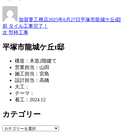
投
投
カ
稿
稿
テ
加賀妻工務店
2025年6月27日
平塚市龍城ケ丘t邸
者
日:
ゴ
過
前
タイル工事完了！
投
リ
去
次
次
型枠工事
ー
稿
の
の
投
投
平塚市龍城ケ丘t邸
ナ
稿:
稿:
ビ
構造：木造2階建て
ゲ
営業担当：山田
施工担当：宮島
ー
設計担当：高橋
シ
大工：
テーマ：
ョ
着工：2024.12
ン
カテゴリー
カ
テ