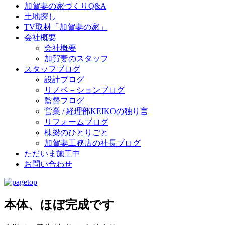
加賀妻の家づくりQ&A
土地探し
TV取材「加賀妻の家」
会社概要
会社概要
加賀妻のスタッフ
スタッフブログ
設計ブログ
リノベ－ションブログ
監督ブログ
営業 / 経理部KEIKOの独り言
リフォームブログ
棟梁のひとりごと
加賀妻工務店の社長ブログ
ただいま施工中
お問い合わせ
本体、ほぼ完成です