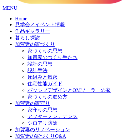
コ
MENU
ン
Home
テ
見学会／イベント情報
ン
作品ギャラリー
ツ
暮らし探訪
へ
加賀妻の家づくり
ス
家づくりの思想
キ
加賀妻のつくり手たち
ッ
設計の思想
プ
設計手法
床組みと気密
住宅性能ガイド
パッシブデザインとOMソーラーの家
家づくりの進め方
加賀妻の家守り
家守りの思想
アフターメンテナンス
シロアリ防除
加賀妻のリノベーション
加賀妻の家づくりQ&A