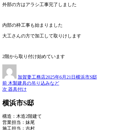
外部の方はアラシ工事完了しました
内部の枠工事も始まりました
大工さんの方で加工して取りけします
2階から取り付け始めています
投
投
カ
稿
稿
テ
加賀妻工務店
2025年6月21日
横浜市S邸
者
日:
ゴ
過
前
木製建具の吊り込みなど
投
リ
去
次
次
器具付け
ー
稿
の
の
投
投
横浜市S邸
ナ
稿:
稿:
ビ
構造：木造2階建て
ゲ
営業担当：妹尾
施工担当：吉村