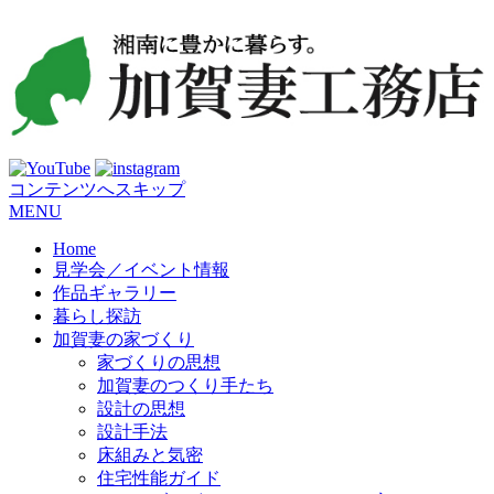
コンテンツへスキップ
MENU
Home
見学会／イベント情報
作品ギャラリー
暮らし探訪
加賀妻の家づくり
家づくりの思想
加賀妻のつくり手たち
設計の思想
設計手法
床組みと気密
住宅性能ガイド