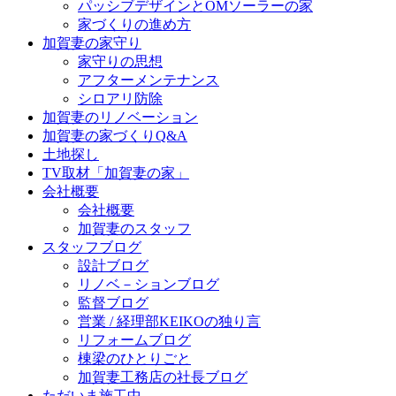
パッシブデザインとOMソーラーの家
家づくりの進め方
加賀妻の家守り
家守りの思想
アフターメンテナンス
シロアリ防除
加賀妻のリノベーション
加賀妻の家づくりQ&A
土地探し
TV取材「加賀妻の家」
会社概要
会社概要
加賀妻のスタッフ
スタッフブログ
設計ブログ
リノベ－ションブログ
監督ブログ
営業 / 経理部KEIKOの独り言
リフォームブログ
棟梁のひとりごと
加賀妻工務店の社長ブログ
ただいま施工中