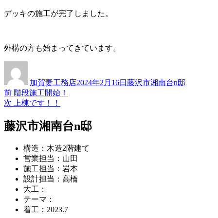
デッキの施工が完了しました。
外構の方も始まってきています。
投
投
カ
稿
稿
テ
加賀妻工務店
2024年2月16日
藤沢市湘南台n邸
者
日:
ゴ
過
前
階段施工開始！
投
リ
去
次
次
上棟です！！
ー
稿
の
の
投
投
藤沢市湘南台n邸
ナ
稿:
稿:
ビ
構造：木造2階建て
ゲ
営業担当：山田
施工担当：岩本
ー
設計担当：高橋
シ
大工：
テーマ：
ョ
着工：2023.7