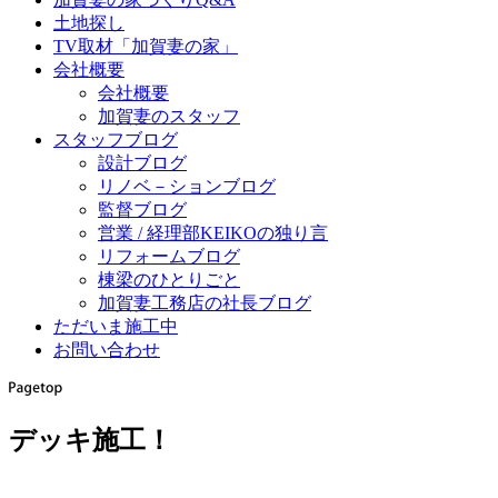
土地探し
TV取材「加賀妻の家」
会社概要
会社概要
加賀妻のスタッフ
スタッフブログ
設計ブログ
リノベ－ションブログ
監督ブログ
営業 / 経理部KEIKOの独り言
リフォームブログ
棟梁のひとりごと
加賀妻工務店の社長ブログ
ただいま施工中
お問い合わせ
デッキ施工！