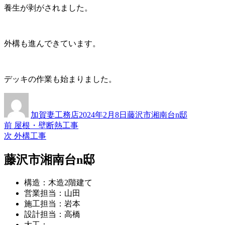
養生が剥がされました。
外構も進んできています。
デッキの作業も始まりました。
投
投
カ
稿
稿
テ
加賀妻工務店
2024年2月8日
藤沢市湘南台n邸
者
日:
ゴ
過
前
屋根・壁断熱工事
投
リ
去
次
次
外構工事
ー
稿
の
の
投
投
藤沢市湘南台n邸
ナ
稿:
稿:
ビ
構造：木造2階建て
ゲ
営業担当：山田
施工担当：岩本
ー
設計担当：高橋
シ
大工：