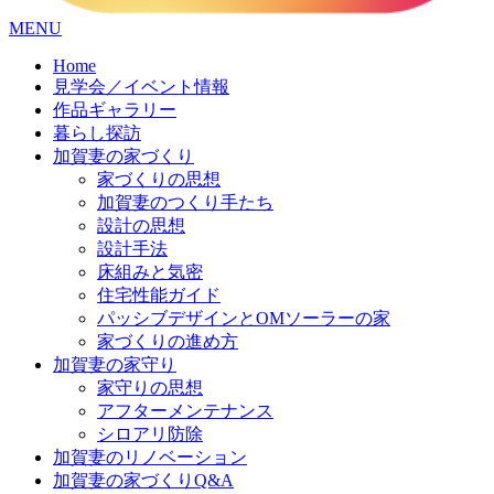
コ
MENU
ン
Home
テ
見学会／イベント情報
ン
作品ギャラリー
ツ
暮らし探訪
へ
加賀妻の家づくり
ス
家づくりの思想
キ
加賀妻のつくり手たち
ッ
設計の思想
プ
設計手法
床組みと気密
住宅性能ガイド
パッシブデザインとOMソーラーの家
家づくりの進め方
加賀妻の家守り
家守りの思想
アフターメンテナンス
シロアリ防除
加賀妻のリノベーション
加賀妻の家づくりQ&A