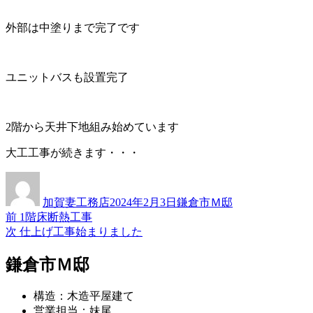
外部は中塗りまで完了です
ユニットバスも設置完了
2階から天井下地組み始めています
大工工事が続きます・・・
投
投
カ
稿
稿
テ
加賀妻工務店
2024年2月3日
鎌倉市Ｍ邸
者
日:
ゴ
過
前
1階床断熱工事
投
リ
去
次
次
仕上げ工事始まりました
ー
稿
の
の
投
投
鎌倉市Ｍ邸
ナ
稿:
稿:
ビ
構造：木造平屋建て
ゲ
営業担当：妹尾