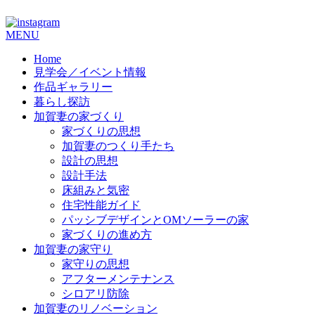
コ
MENU
ン
Home
テ
見学会／イベント情報
ン
作品ギャラリー
ツ
暮らし探訪
へ
加賀妻の家づくり
ス
家づくりの思想
キ
加賀妻のつくり手たち
ッ
設計の思想
プ
設計手法
床組みと気密
住宅性能ガイド
パッシブデザインとOMソーラーの家
家づくりの進め方
加賀妻の家守り
家守りの思想
アフターメンテナンス
シロアリ防除
加賀妻のリノベーション