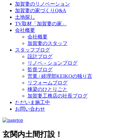
加賀妻のリノベーション
加賀妻の家づくりQ&A
土地探し
TV取材「加賀妻の家」
会社概要
会社概要
加賀妻のスタッフ
スタッフブログ
設計ブログ
リノベ－ションブログ
監督ブログ
営業 / 経理部KEIKOの独り言
リフォームブログ
棟梁のひとりごと
加賀妻工務店の社長ブログ
ただいま施工中
お問い合わせ
玄関内土間打設！