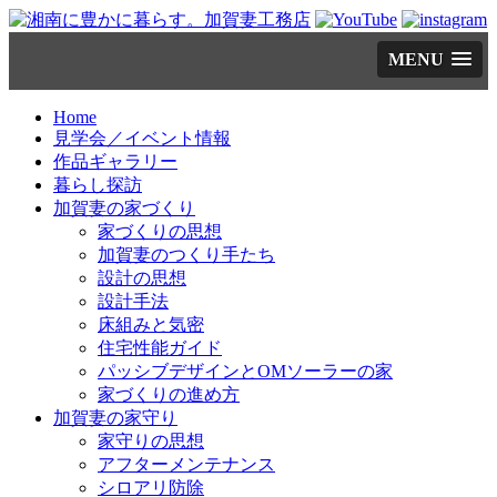
コ
MENU
ン
テ
ン
Home
ツ
見学会／イベント情報
へ
作品ギャラリー
ス
暮らし探訪
キ
加賀妻の家づくり
ッ
家づくりの思想
プ
加賀妻のつくり手たち
設計の思想
設計手法
床組みと気密
住宅性能ガイド
パッシブデザインとOMソーラーの家
家づくりの進め方
加賀妻の家守り
家守りの思想
アフターメンテナンス
シロアリ防除