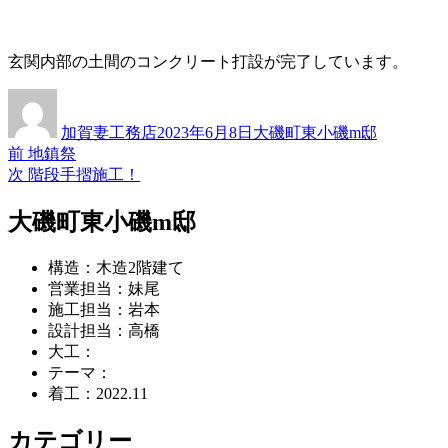
玄関内部の土間のコンクリート打設が完了しています。
投
投
カ
稿
稿
テ
加賀妻工務店
2023年6月8日
大磯町東小磯m邸
者
日:
ゴ
過
前
地鎮祭
投
リ
去
次
次
階段手摺施工！
ー
稿
の
の
投
投
大磯町東小磯m邸
ナ
稿:
稿:
ビ
構造：木造2階建て
ゲ
営業担当：妹尾
施工担当：岩本
ー
設計担当：高橋
シ
大工：
テーマ：
ョ
着工：2022.11
ン
カテゴリー