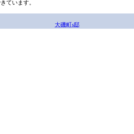
できています。
大磯町s邸