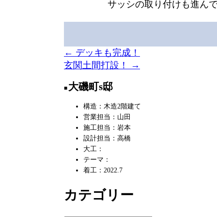
サッシの取り付けも進ん
投
←
デッキも完成！
玄関土間打設！
→
稿
大磯町s邸
ナ
構造：木造2階建て
ビ
営業担当：山田
ゲ
施工担当：岩本
設計担当：高橋
ー
大工：
テーマ：
シ
着工：2022.7
ョ
カテゴリー
ン