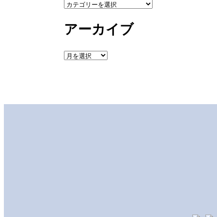
カ
テ
アーカイブ
ゴ
リ
ー
ア
ー
カ
イ
ブ