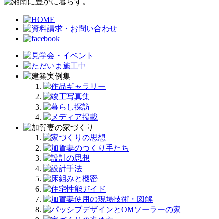
カ
イ
ブ