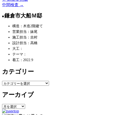
投
中間検査
→
稿
鎌倉市大船Ｍ邸
ナ
ビ
構造：木造2階建て
営業担当：妹尾
ゲ
施工担当：吉村
ー
設計担当：高橋
大工：
シ
テーマ：
ョ
着工：2022.9
ン
カテゴリー
カ
テ
アーカイブ
ゴ
リ
ー
ア
ー