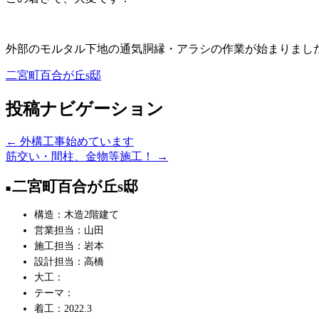
外部のモルタル下地の通気胴縁・アラシの作業が始まりまし
二宮町百合が丘s邸
投稿ナビゲーション
←
外構工事始めています
筋交い・間柱、金物等施工！
→
二宮町百合が丘s邸
構造：木造2階建て
営業担当：山田
施工担当：岩本
設計担当：高橋
大工：
テーマ：
着工：2022.3