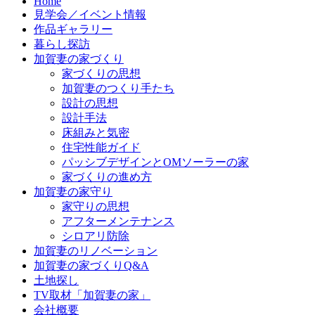
Home
ツ
見学会／イベント情報
へ
作品ギャラリー
ス
暮らし探訪
キ
加賀妻の家づくり
ッ
家づくりの思想
プ
加賀妻のつくり手たち
設計の思想
設計手法
床組みと気密
住宅性能ガイド
パッシブデザインとOMソーラーの家
家づくりの進め方
加賀妻の家守り
家守りの思想
アフターメンテナンス
シロアリ防除
加賀妻のリノベーション
加賀妻の家づくりQ&A
土地探し
TV取材「加賀妻の家」
会社概要