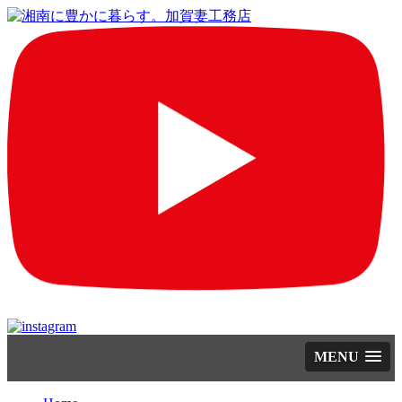
コ
MENU
ン
テ
ン