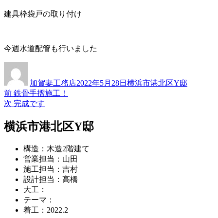
建具枠袋戸の取り付け
今週水道配管も行いました
投
投
カ
稿
稿
テ
加賀妻工務店
2022年5月28日
横浜市港北区Y邸
者
日:
ゴ
過
前
鉄骨手摺施工！
投
リ
去
次
次
完成です
ー
稿
の
の
投
投
横浜市港北区Y邸
ナ
稿:
稿:
ビ
構造：木造2階建て
ゲ
営業担当：山田
施工担当：吉村
ー
設計担当：高橋
シ
大工：
テーマ：
ョ
着工：2022.2