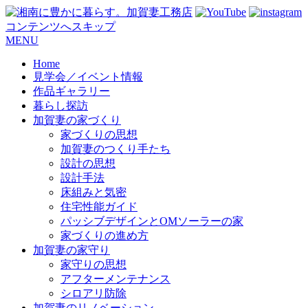
コンテンツへスキップ
MENU
Home
見学会／イベント情報
作品ギャラリー
暮らし探訪
加賀妻の家づくり
家づくりの思想
加賀妻のつくり手たち
設計の思想
設計手法
床組みと気密
住宅性能ガイド
パッシブデザインとOMソーラーの家
家づくりの進め方
加賀妻の家守り
家守りの思想
アフターメンテナンス
シロアリ防除
加賀妻のリノベーション