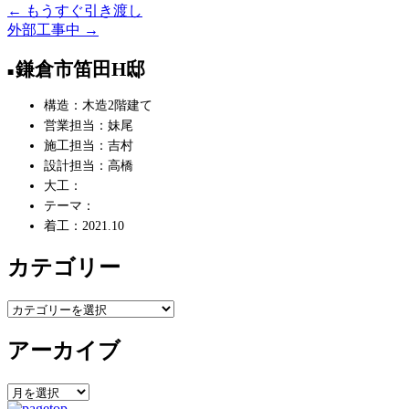
←
もうすぐ引き渡し
投
外部工事中
→
稿
鎌倉市笛田H邸
ナ
ビ
構造：木造2階建て
営業担当：妹尾
ゲ
施工担当：吉村
ー
設計担当：高橋
大工：
シ
テーマ：
ョ
着工：2021.10
ン
カテゴリー
カ
テ
アーカイブ
ゴ
リ
ー
ア