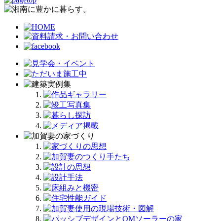
ー
カ
イ
ブ