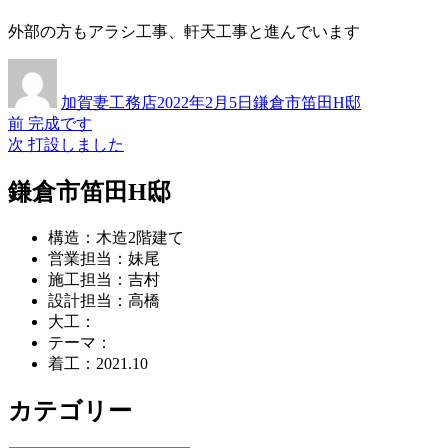
外部の方もアラシ工事、軒天工事と進んでいます
投
投
カ
稿
稿
テ
加賀妻工務店
2022年2月5日
鎌倉市笛田H邸
者
日:
ゴ
過
前
完成です
投
リ
去
次
次
打設しました
ー
稿
の
の
投
投
鎌倉市笛田H邸
ナ
稿:
稿:
ビ
構造：木造2階建て
ゲ
営業担当：妹尾
施工担当：吉村
ー
設計担当：高橋
シ
大工：
テーマ：
ョ
着工：2021.10
ン
カテゴリー