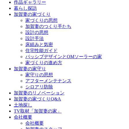
作品ギャラリー
ツ
暮らし探訪
へ
加賀妻の家づくり
ス
家づくりの思想
キ
加賀妻のつくり手たち
ッ
設計の思想
プ
設計手法
床組みと気密
住宅性能ガイド
パッシブデザインとOMソーラーの家
家づくりの進め方
加賀妻の家守り
家守りの思想
アフターメンテナンス
シロアリ防除
加賀妻のリノベーション
加賀妻の家づくりQ&A
土地探し
TV取材「加賀妻の家」
会社概要
会社概要