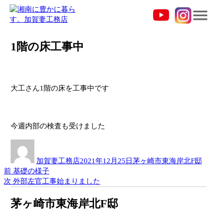
コ
1階の床工事中
ン
テ
ン
ツ
へ
大工さん1階の床を工事中です
ス
キ
ッ
今週内部の検査も受けました
プ
投
投
カ
稿
稿
テ
加賀妻工務店
2021年12月25日
茅ヶ崎市東海岸北F邸
者
日:
ゴ
過
前
基礎の様子
投
リ
去
次
次
外部左官工事始まりました
ー
稿
の
の
投
投
ナ
茅ヶ崎市東海岸北F邸
稿:
稿: