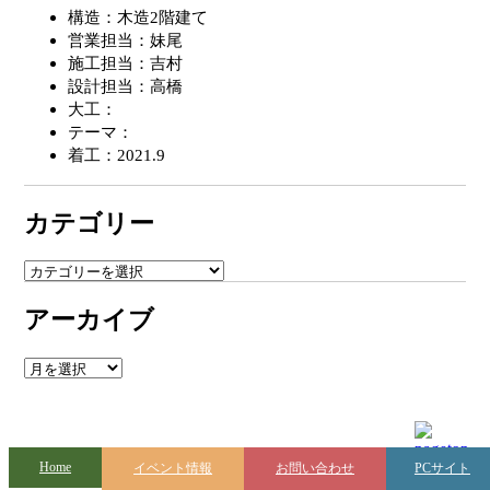
ビ
構造：木造2階建て
ゲ
営業担当：妹尾
施工担当：吉村
ー
設計担当：高橋
シ
大工：
テーマ：
ョ
着工：2021.9
ン
カテゴリー
カ
テ
アーカイブ
ゴ
リ
ー
ア
ー
カ
イ
ブ
Home
イベント情報
お問い合わせ
PCサイト