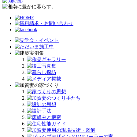
ー
カ
イ
ブ