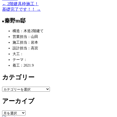
←
2階建具枠施工！
投
基礎完了です！！
→
稿
秦野m邸
ナ
ビ
構造：木造2階建て
営業担当：山田
ゲ
施工担当：岩本
ー
設計担当：高宮
大工：
シ
テーマ：
ョ
着工：2021.9
ン
カテゴリー
カ
テ
アーカイブ
ゴ
リ
ー
ア