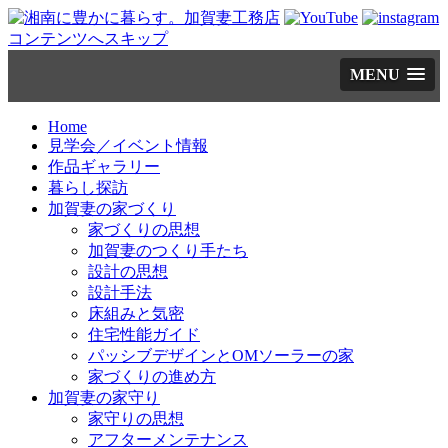
コンテンツへスキップ
MENU
Home
見学会／イベント情報
作品ギャラリー
暮らし探訪
加賀妻の家づくり
家づくりの思想
加賀妻のつくり手たち
設計の思想
設計手法
床組みと気密
住宅性能ガイド
パッシブデザインとOMソーラーの家
家づくりの進め方
加賀妻の家守り
家守りの思想
アフターメンテナンス