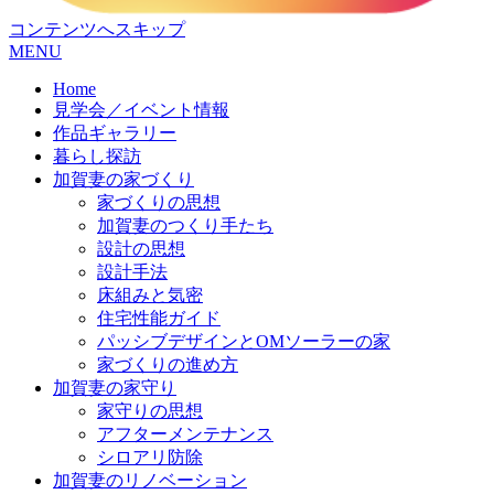
コンテンツへスキップ
MENU
Home
見学会／イベント情報
作品ギャラリー
暮らし探訪
加賀妻の家づくり
家づくりの思想
加賀妻のつくり手たち
設計の思想
設計手法
床組みと気密
住宅性能ガイド
パッシブデザインとOMソーラーの家
家づくりの進め方
加賀妻の家守り
家守りの思想
アフターメンテナンス
シロアリ防除
加賀妻のリノベーション