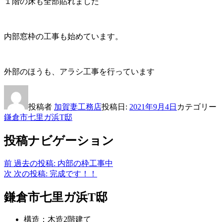
１階の床も全部貼れました
内部窓枠の工事も始めています。
外部のほうも、アラシ工事を行っています
投稿者
加賀妻工務店
投稿日:
2021年9月4日
カテゴリー
鎌倉市七里ガ浜T邸
投稿ナビゲーション
前
過去の投稿:
内部の枠工事中
次
次の投稿:
完成です！！
鎌倉市七里ガ浜T邸
構造：木造2階建て