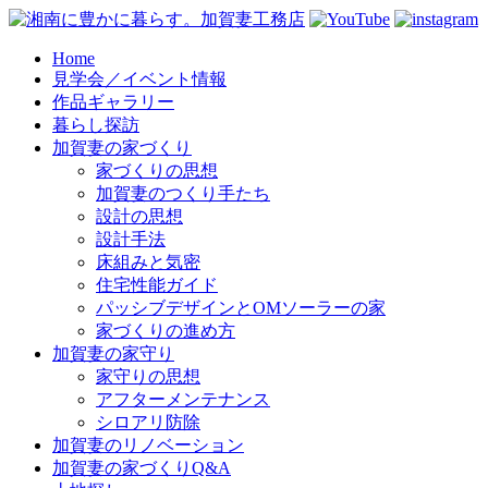
コ
Home
見学会／イベント情報
ン
作品ギャラリー
テ
暮らし探訪
ン
加賀妻の家づくり
ツ
家づくりの思想
へ
加賀妻のつくり手たち
ス
設計の思想
キ
設計手法
ッ
床組みと気密
プ
住宅性能ガイド
パッシブデザインとOMソーラーの家
家づくりの進め方
加賀妻の家守り
家守りの思想
アフターメンテナンス
シロアリ防除
加賀妻のリノベーション
加賀妻の家づくりQ&A