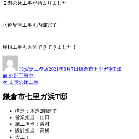
２階の床工事が始まりました
水道配管工事も内部完了
屋根工事も大体できてきました！
投
投
カ
稿
稿
テ
加賀妻工務店
2021年8月7日
鎌倉市七里ガ浜T邸
者
日:
ゴ
過
前
外部工事中
投
リ
去
次
次
１階の床工事
ー
稿
の
の
投
投
鎌倉市七里ガ浜T邸
ナ
稿:
稿:
ビ
構造：木造2階建て
ゲ
営業担当：山田
施工担当：吉村
ー
設計担当：高橋
シ
大工：