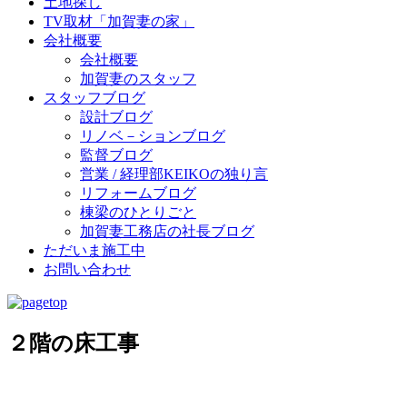
土地探し
TV取材「加賀妻の家」
会社概要
会社概要
加賀妻のスタッフ
スタッフブログ
設計ブログ
リノベ－ションブログ
監督ブログ
営業 / 経理部KEIKOの独り言
リフォームブログ
棟梁のひとりごと
加賀妻工務店の社長ブログ
ただいま施工中
お問い合わせ
２階の床工事