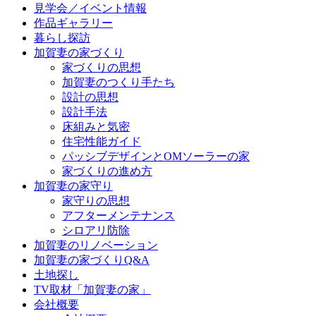
見学会／イベント情報
作品ギャラリー
暮らし探訪
加賀妻の家づくり
家づくりの思想
加賀妻のつくり手たち
設計の思想
設計手法
床組みと気密
住宅性能ガイド
パッシブデザインとOMソーラーの家
家づくりの進め方
加賀妻の家守り
家守りの思想
アフターメンテナンス
シロアリ防除
加賀妻のリノベーション
加賀妻の家づくりQ&A
土地探し
TV取材「加賀妻の家」
会社概要