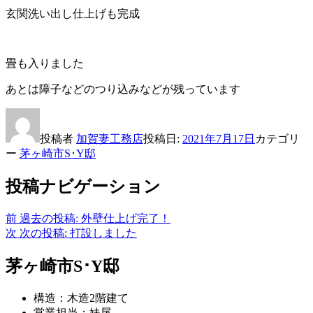
玄関洗い出し仕上げも完成
畳も入りました
あとは障子などのつり込みなどが残っています
投稿者
加賀妻工務店
投稿日:
2021年7月17日
カテゴリ
ー
茅ヶ崎市S･Y邸
投稿ナビゲーション
前
過去の投稿:
外壁仕上げ完了！
次
次の投稿:
打設しました
茅ヶ崎市S･Y邸
構造：木造2階建て
営業担当：妹尾