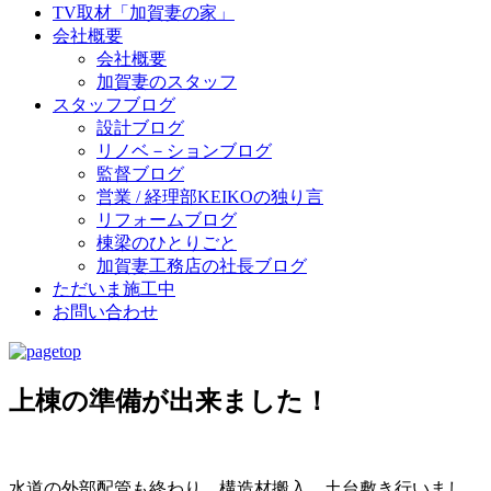
TV取材「加賀妻の家」
会社概要
会社概要
加賀妻のスタッフ
スタッフブログ
設計ブログ
リノベ－ションブログ
監督ブログ
営業 / 経理部KEIKOの独り言
リフォームブログ
棟梁のひとりごと
加賀妻工務店の社長ブログ
ただいま施工中
お問い合わせ
上棟の準備が出来ました！
水道の外部配管も終わり、構造材搬入、土台敷き行いまし