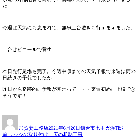
た。
今週は天気にも恵まれて、無事土台敷きも行えまえました。
土台はビニールで養生
本日先行足場も完了。今週中頃までの天気予報で来週は雨の
日続きの予報でしたが
昨日から奇跡的に予報が変わって・・・来週初めに上棟でき
そうです！
投
投
カ
稿
稿
テ
加賀妻工務店
2021年6月26日
鎌倉市七里ガ浜T邸
者
日:
ゴ
過
前
サッシの取り付け、床の断熱工事
投
リ