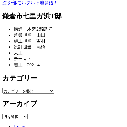
去
次
次
外部モルタル下地開始！
ー
稿
の
の
投
投
鎌倉市七里ガ浜T邸
ナ
稿:
稿:
ビ
構造：木造2階建て
ゲ
営業担当：山田
施工担当：吉村
ー
設計担当：高橋
シ
大工：
テーマ：
ョ
着工：2021.4
ン
カテゴリー
カ
テ
アーカイブ
ゴ
リ
ー
ア
ー
Home