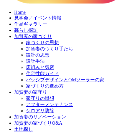
コ
Home
見学会／イベント情報
ン
作品ギャラリー
テ
暮らし探訪
ン
加賀妻の家づくり
ツ
家づくりの思想
へ
加賀妻のつくり手たち
ス
設計の思想
キ
設計手法
ッ
床組みと気密
プ
住宅性能ガイド
パッシブデザインとOMソーラーの家
家づくりの進め方
加賀妻の家守り
家守りの思想
アフターメンテナンス
シロアリ防除
加賀妻のリノベーション
加賀妻の家づくりQ&A
土地探し