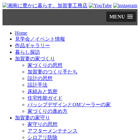
コ
MENU
ン
テ
ン
Home
ツ
見学会／イベント情報
へ
作品ギャラリー
ス
暮らし探訪
キ
加賀妻の家づくり
ッ
家づくりの思想
プ
加賀妻のつくり手たち
設計の思想
設計手法
床組みと気密
住宅性能ガイド
パッシブデザインとOMソーラーの家
家づくりの進め方
加賀妻の家守り
家守りの思想
アフターメンテナンス
シロアリ防除