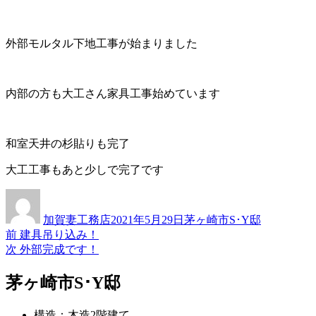
外部モルタル下地工事が始まりました
内部の方も大工さん家具工事始めています
和室天井の杉貼りも完了
大工工事もあと少しで完了です
投
投
カ
稿
稿
テ
加賀妻工務店
2021年5月29日
茅ヶ崎市S･Y邸
者
日:
ゴ
過
前
建具吊り込み！
投
リ
去
次
次
外部完成です！
ー
稿
の
の
投
投
茅ヶ崎市S･Y邸
ナ
稿:
稿:
ビ
構造：木造2階建て