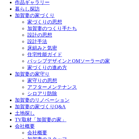
作品ギャラリー
ツ
暮らし探訪
へ
加賀妻の家づくり
ス
家づくりの思想
キ
加賀妻のつくり手たち
ッ
設計の思想
プ
設計手法
床組みと気密
住宅性能ガイド
パッシブデザインとOMソーラーの家
家づくりの進め方
加賀妻の家守り
家守りの思想
アフターメンテナンス
シロアリ防除
加賀妻のリノベーション
加賀妻の家づくりQ&A
土地探し
TV取材「加賀妻の家」
会社概要
会社概要