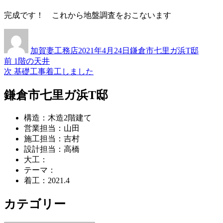
完成です！ これから地盤調査をおこないます
投
投
カ
稿
稿
テ
加賀妻工務店
2021年4月24日
鎌倉市七里ガ浜T邸
者
日:
ゴ
過
前
1階の天井
投
リ
去
次
次
基礎工事着工しました
ー
稿
の
の
投
投
鎌倉市七里ガ浜T邸
ナ
稿:
稿:
ビ
構造：木造2階建て
ゲ
営業担当：山田
施工担当：吉村
ー
設計担当：高橋
シ
大工：
テーマ：
ョ
着工：2021.4
ン
カテゴリー