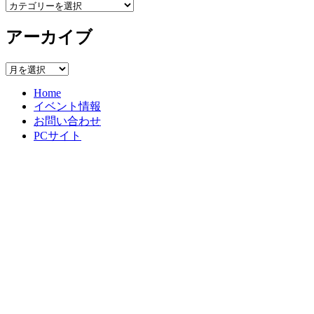
カ
テ
アーカイブ
ゴ
リ
ー
ア
ー
Home
カ
イベント情報
イ
お問い合わせ
ブ
PCサイト