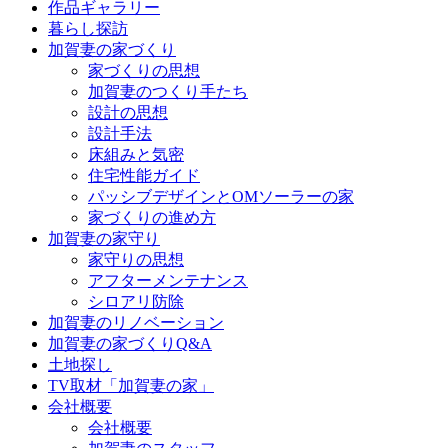
作品ギャラリー
ツ
暮らし探訪
へ
加賀妻の家づくり
ス
家づくりの思想
キ
加賀妻のつくり手たち
ッ
設計の思想
プ
設計手法
床組みと気密
住宅性能ガイド
パッシブデザインとOMソーラーの家
家づくりの進め方
加賀妻の家守り
家守りの思想
アフターメンテナンス
シロアリ防除
加賀妻のリノベーション
加賀妻の家づくりQ&A
土地探し
TV取材「加賀妻の家」
会社概要
会社概要