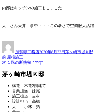
内部はキッチンの施工もしました
大工さん天井工事中・・・この暑さで空調服大活躍
投
投
カ
稿
稿
テ
加賀妻工務店
2020年8月22日
茅ヶ崎市堤Ｋ邸
者
日:
ゴ
過
前
屋根施工！
投
リ
去
次
次
１階の断熱完了です
ー
稿
の
の
投
投
茅ヶ崎市堤Ｋ邸
ナ
稿:
稿:
ビ
構造：木造2階建て
ゲ
営業担当：妹尾
施工担当：吉村
ー
設計担当：高橋
シ
大工：小林 拓
テーマ：