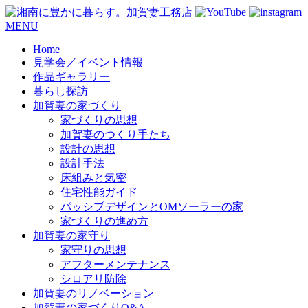
コ
MENU
ン
Home
テ
見学会／イベント情報
ン
作品ギャラリー
ツ
暮らし探訪
へ
加賀妻の家づくり
ス
家づくりの思想
キ
加賀妻のつくり手たち
ッ
設計の思想
プ
設計手法
床組みと気密
住宅性能ガイド
パッシブデザインとOMソーラーの家
家づくりの進め方
加賀妻の家守り
家守りの思想
アフターメンテナンス
シロアリ防除
加賀妻のリノベーション
加賀妻の家づくりQ&A