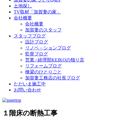
土地探し
TV取材「加賀妻の家」
会社概要
会社概要
加賀妻のスタッフ
スタッフブログ
設計ブログ
リノベ－ションブログ
監督ブログ
営業 / 経理部KEIKOの独り言
リフォームブログ
棟梁のひとりごと
加賀妻工務店の社長ブログ
ただいま施工中
お問い合わせ
１階床の断熱工事