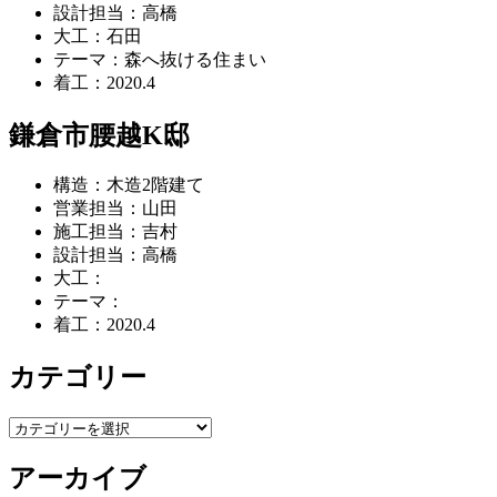
設計担当：高橋
シ
大工：石田
テーマ：森へ抜ける住まい
ョ
着工：2020.4
ン
鎌倉市腰越K邸
構造：木造2階建て
営業担当：山田
施工担当：吉村
設計担当：高橋
大工：
テーマ：
着工：2020.4
カテゴリー
カ
テ
アーカイブ
ゴ
リ