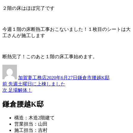
２階の床はほぼ完了です
今週１階の床断熱工事おこないました！１枚目のシートは大
工さんが施工します
断熱完了！このあと１階の床工事始めます。
投
投
カ
稿
稿
テ
加賀妻工務店
2020年6月27日
鎌倉市腰越K邸
者
日:
ゴ
過
前
先週土曜日に上棟しました
投
リ
去
次
次
足場解体！
ー
稿
の
の
投
投
鎌倉腰越K邸
ナ
稿:
稿:
ビ
構造：木造2階建て
ゲ
営業担当：山田
施工担当：吉村
ー