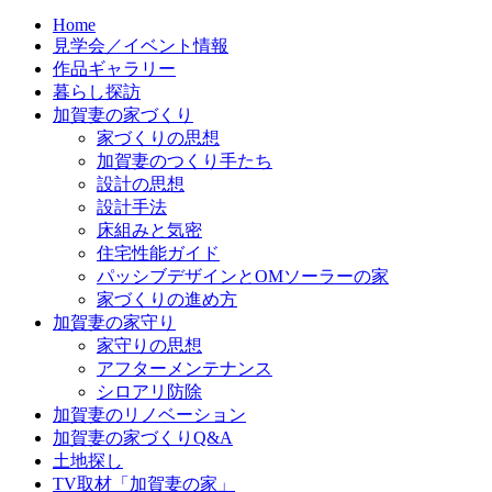
Home
見学会／イベント情報
作品ギャラリー
暮らし探訪
加賀妻の家づくり
家づくりの思想
加賀妻のつくり手たち
設計の思想
設計手法
床組みと気密
住宅性能ガイド
パッシブデザインとOMソーラーの家
家づくりの進め方
加賀妻の家守り
家守りの思想
アフターメンテナンス
シロアリ防除
加賀妻のリノベーション
加賀妻の家づくりQ&A
土地探し
TV取材「加賀妻の家」