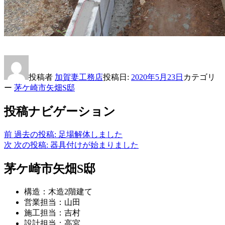
投稿者
加賀妻工務店
投稿日:
2020年5月23日
カテゴリ
ー
茅ケ崎市矢畑S邸
投稿ナビゲーション
前
過去の投稿:
足場解体しました
次
次の投稿:
器具付けが始まりました
茅ケ崎市矢畑S邸
構造：木造2階建て
営業担当：山田
施工担当：吉村
設計担当：高宮