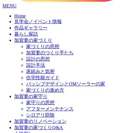
コ
MENU
ン
Home
テ
見学会／イベント情報
ン
作品ギャラリー
ツ
暮らし探訪
へ
加賀妻の家づくり
ス
家づくりの思想
キ
加賀妻のつくり手たち
ッ
設計の思想
プ
設計手法
床組みと気密
住宅性能ガイド
パッシブデザインとOMソーラーの家
家づくりの進め方
加賀妻の家守り
家守りの思想
アフターメンテナンス
シロアリ防除
加賀妻のリノベーション
加賀妻の家づくりQ&A