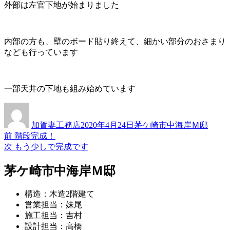
外部は左官下地が始まりました
内部の方も、壁のボード貼り終えて、細かい部分のおさまり
なども行っています
一部天井の下地も組み始めています
投
投
カ
稿
稿
テ
加賀妻工務店
2020年4月24日
茅ケ崎市中海岸Ｍ邸
者
日:
ゴ
過
前
階段完成！
投
リ
去
次
次
もう少しで完成です
ー
稿
の
の
投
投
茅ケ崎市中海岸Ｍ邸
ナ
稿:
稿:
ビ
構造：木造2階建て
ゲ
営業担当：妹尾
施工担当：吉村
ー
設計担当：高橋