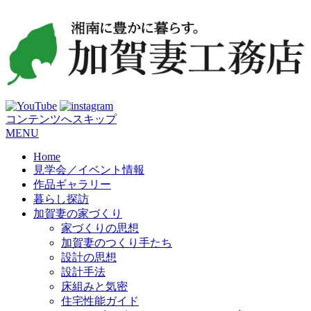
コンテンツへスキップ
MENU
Home
見学会／イベント情報
作品ギャラリー
暮らし探訪
加賀妻の家づくり
家づくりの思想
加賀妻のつくり手たち
設計の思想
設計手法
床組みと気密
住宅性能ガイド