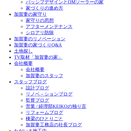
パッシブデザインとOMソーラーの家
家づくりの進め方
加賀妻の家守り
家守りの思想
アフターメンテナンス
シロアリ防除
加賀妻のリノベーション
加賀妻の家づくりQ&A
土地探し
TV取材「加賀妻の家」
会社概要
会社概要
加賀妻のスタッフ
スタッフブログ
設計ブログ
リノベ－ションブログ
監督ブログ
営業 / 経理部KEIKOの独り言
リフォームブログ
棟梁のひとりごと
加賀妻工務店の社長ブログ
ただいま施工中