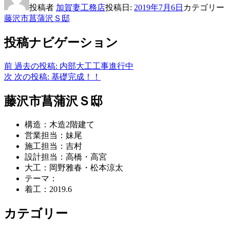
投稿者
加賀妻工務店
投稿日:
2019年7月6日
カテゴリー
藤沢市菖蒲沢Ｓ邸
投稿ナビゲーション
前
過去の投稿:
内部大工工事進行中
次
次の投稿:
基礎完成！！
藤沢市菖蒲沢Ｓ邸
構造：木造2階建て
営業担当：妹尾
施工担当：吉村
設計担当：高橋・高宮
大工：岡野雅春・松本涼太
テーマ：
着工：2019.6
カテゴリー