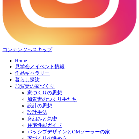
コンテンツへスキップ
Home
見学会／イベント情報
作品ギャラリー
暮らし探訪
加賀妻の家づくり
家づくりの思想
加賀妻のつくり手たち
設計の思想
設計手法
床組みと気密
住宅性能ガイド
パッシブデザインとOMソーラーの家
家づくりの進め方