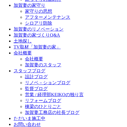
加賀妻の家守り
家守りの思想
アフターメンテナンス
シロアリ防除
加賀妻のリノベーション
加賀妻の家づくりQ&A
土地探し
TV取材「加賀妻の家」
会社概要
会社概要
加賀妻のスタッフ
スタッフブログ
設計ブログ
リノベ－ションブログ
監督ブログ
営業 / 経理部KEIKOの独り言
リフォームブログ
棟梁のひとりごと
加賀妻工務店の社長ブログ
ただいま施工中
お問い合わせ