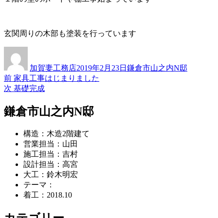
玄関周りの木部も塗装を行っています
投
投
カ
稿
稿
テ
加賀妻工務店
2019年2月23日
鎌倉市山之内N邸
者
日:
ゴ
過
前
家具工事はじまりました
投
リ
去
次
次
基礎完成
ー
稿
の
の
投
投
鎌倉市山之内N邸
ナ
稿:
稿:
ビ
構造：木造2階建て
ゲ
営業担当：山田
施工担当：吉村
ー
設計担当：高宮
シ
大工：鈴木明宏
テーマ：
ョ
着工：2018.10
ン
カテゴリー