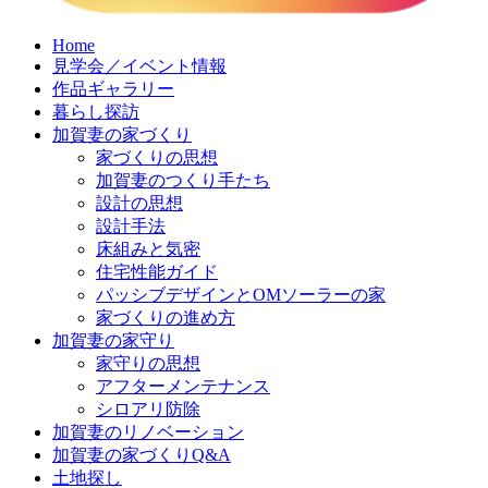
コ
Home
見学会／イベント情報
ン
作品ギャラリー
テ
暮らし探訪
ン
加賀妻の家づくり
ツ
家づくりの思想
へ
加賀妻のつくり手たち
ス
設計の思想
キ
設計手法
ッ
床組みと気密
プ
住宅性能ガイド
パッシブデザインとOMソーラーの家
家づくりの進め方
加賀妻の家守り
家守りの思想
アフターメンテナンス
シロアリ防除
加賀妻のリノベーション
加賀妻の家づくりQ&A
土地探し