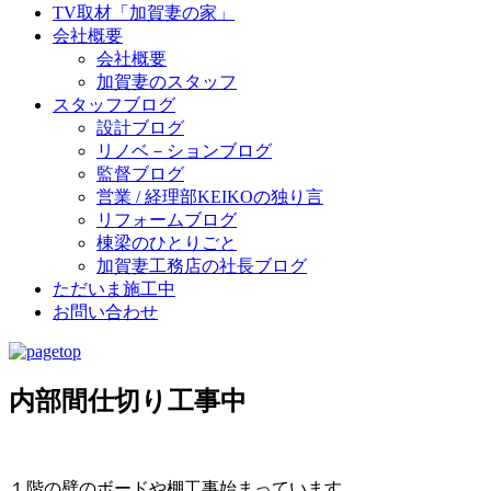
TV取材「加賀妻の家」
会社概要
会社概要
加賀妻のスタッフ
スタッフブログ
設計ブログ
リノベ－ションブログ
監督ブログ
営業 / 経理部KEIKOの独り言
リフォームブログ
棟梁のひとりごと
加賀妻工務店の社長ブログ
ただいま施工中
お問い合わせ
内部間仕切り工事中
１階の壁のボードや棚工事始まっています