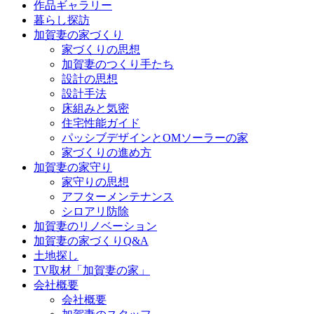
作品ギャラリー
ツ
暮らし探訪
へ
加賀妻の家づくり
ス
家づくりの思想
キ
加賀妻のつくり手たち
ッ
設計の思想
プ
設計手法
床組みと気密
住宅性能ガイド
パッシブデザインとOMソーラーの家
家づくりの進め方
加賀妻の家守り
家守りの思想
アフターメンテナンス
シロアリ防除
加賀妻のリノベーション
加賀妻の家づくりQ&A
土地探し
TV取材「加賀妻の家」
会社概要
会社概要