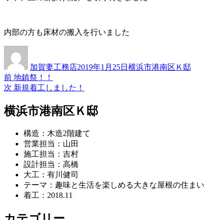
内部の方も床材の搬入を行いました
投
投
カ
稿
稿
テ
加賀妻工務店
2019年1月25日
横浜市港南区Ｋ邸
者
日:
ゴ
過
前
地鎮祭！！
投
リ
去
次
次
新規着工しました！
ー
稿
の
の
投
投
横浜市港南区Ｋ邸
ナ
稿:
稿:
ビ
構造：木造2階建て
ゲ
営業担当：山田
施工担当：吉村
ー
設計担当：高橋
シ
大工：有川健司
テーマ：趣味と生活を楽しめる大きな屋根の住まい
ョ
着工：2018.11
ン
カテゴリー