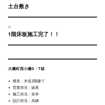
稿
土台敷き
過
去
ナ
の
ビ
投
次
稿:
ゲ
1階床板施工完了！！
次
の
ー
投
シ
稿:
ョ
大磯町西小磯S・T邸
ン
構造：木造2階建て
営業担当：妹尾
施工担当：岩本
設計担当：高橋