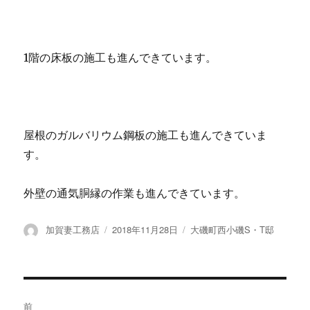
1階の床板の施工も進んできています。
屋根のガルバリウム鋼板の施工も進んできていま
す。
外壁の通気胴縁の作業も進んできています。
投
加賀妻工務店
投
2018年11月28日
カ
大磯町西小磯S・T邸
稿
稿
テ
者
日:
ゴ
リ
ー
投
前