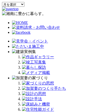
ー
ア
ー
カ
イ
ブ