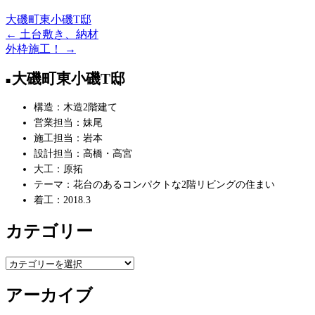
大磯町東小磯T邸
←
土台敷き、納材
投
外枠施工！
→
稿
大磯町東小磯T邸
ナ
ビ
構造：木造2階建て
営業担当：妹尾
ゲ
施工担当：岩本
ー
設計担当：高橋・高宮
大工：原拓
シ
テーマ：花台のあるコンパクトな2階リビングの住まい
ョ
着工：2018.3
ン
カテゴリー
カ
テ
アーカイブ
ゴ
リ