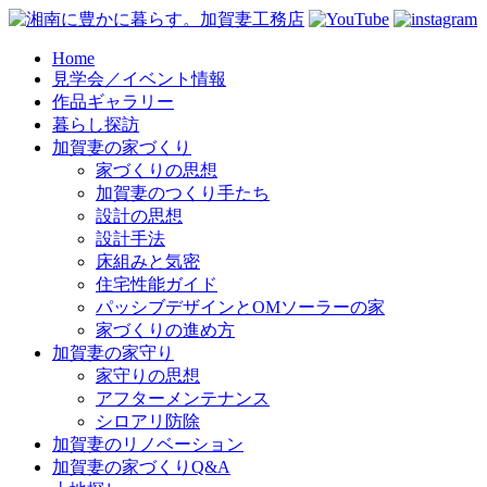
コ
Home
見学会／イベント情報
ン
作品ギャラリー
テ
暮らし探訪
ン
加賀妻の家づくり
ツ
家づくりの思想
へ
加賀妻のつくり手たち
ス
設計の思想
キ
設計手法
ッ
床組みと気密
プ
住宅性能ガイド
パッシブデザインとOMソーラーの家
家づくりの進め方
加賀妻の家守り
家守りの思想
アフターメンテナンス
シロアリ防除
加賀妻のリノベーション
加賀妻の家づくりQ&A