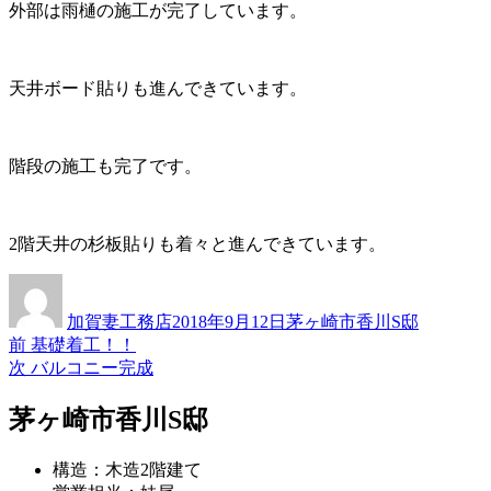
外部は雨樋の施工が完了しています。
天井ボード貼りも進んできています。
階段の施工も完了です。
2階天井の杉板貼りも着々と進んできています。
投
投
カ
稿
稿
テ
加賀妻工務店
2018年9月12日
茅ヶ崎市香川S邸
者
日:
ゴ
過
前
基礎着工！！
投
リ
去
次
次
バルコニー完成
ー
稿
の
の
投
投
茅ヶ崎市香川S邸
ナ
稿:
稿:
ビ
構造：木造2階建て
ゲ