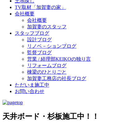
土地探し
TV取材「加賀妻の家」
会社概要
会社概要
加賀妻のスタッフ
スタッフブログ
設計ブログ
リノベ－ションブログ
監督ブログ
営業 / 経理部KEIKOの独り言
リフォームブログ
棟梁のひとりごと
加賀妻工務店の社長ブログ
ただいま施工中
お問い合わせ
天井ボード・杉板施工中！！