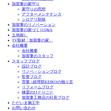
加賀妻の家守り
家守りの思想
アフターメンテナンス
シロアリ防除
加賀妻のリノベーション
加賀妻の家づくりQ&A
土地探し
TV取材「加賀妻の家」
会社概要
会社概要
加賀妻のスタッフ
スタッフブログ
設計ブログ
リノベ－ションブログ
監督ブログ
営業 / 経理部KEIKOの独り言
リフォームブログ
棟梁のひとりごと
加賀妻工務店の社長ブログ
ただいま施工中
お問い合わせ