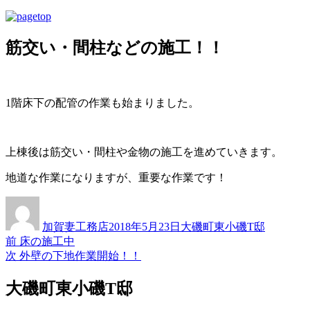
筋交い・間柱などの施工！！
1階床下の配管の作業も始まりました。
上棟後は筋交い・間柱や金物の施工を進めていきます。
地道な作業になりますが、重要な作業です！
投
投
カ
稿
稿
テ
加賀妻工務店
2018年5月23日
大磯町東小磯T邸
者
日:
ゴ
過
前
床の施工中
投
リ
去
次
次
外壁の下地作業開始！！
ー
稿
の
の
投
投
大磯町東小磯T邸
ナ
稿:
稿: