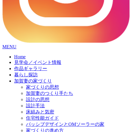
コ
MENU
ン
Home
テ
見学会／イベント情報
ン
作品ギャラリー
ツ
暮らし探訪
へ
加賀妻の家づくり
ス
家づくりの思想
キ
加賀妻のつくり手たち
ッ
設計の思想
プ
設計手法
床組みと気密
住宅性能ガイド
パッシブデザインとOMソーラーの家
家づくりの進め方