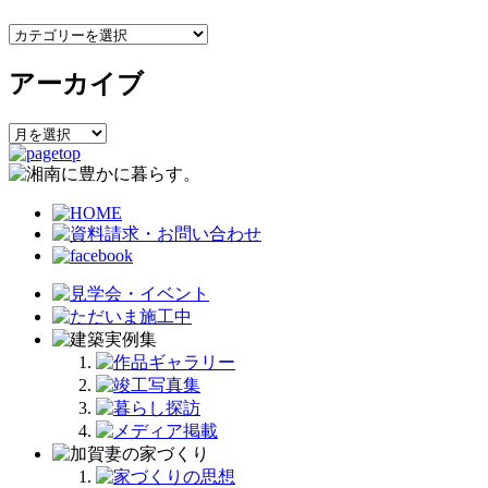
カ
テ
アーカイブ
ゴ
リ
ー
ア
ー
カ
イ
ブ