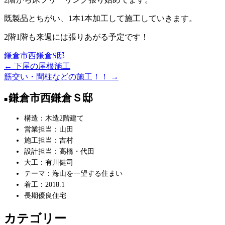
既製品とちがい、1本1本加工して施工していきます。
2階1階も来週には張りあがる予定です！
鎌倉市西鎌倉S邸
←
下屋の屋根施工
投
筋交い・間柱などの施工！！
→
稿
鎌倉市西鎌倉Ｓ邸
ナ
ビ
構造：木造2階建て
営業担当：山田
ゲ
施工担当：吉村
ー
設計担当：高橋・代田
大工：有川健司
シ
テーマ：海山を一望する住まい
ョ
着工：2018.1
ン
長期優良住宅
カテゴリー